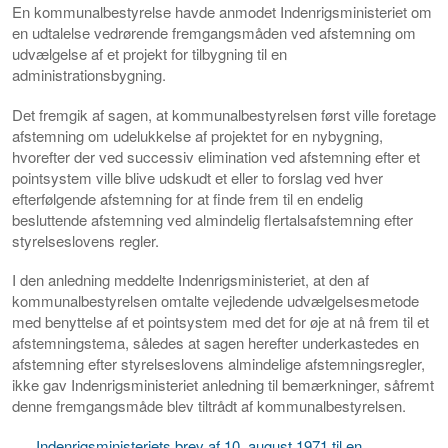
En kommunalbestyrelse havde anmodet Indenrigsministeriet om
en udtalelse vedrørende fremgangsmåden ved afstemning om
udvælgelse af et projekt for tilbygning til en
administrationsbygning.
Det fremgik af sagen, at kommunalbestyrelsen først ville foretage
afstemning om udelukkelse af projektet for en nybygning,
hvorefter der ved successiv elimination ved afstemning efter et
pointsystem ville blive udskudt et eller to forslag ved hver
efterfølgende afstemning for at finde frem til en endelig
besluttende afstemning ved almindelig flertalsafstemning efter
styrelseslovens regler.
I den anledning meddelte Indenrigsministeriet, at den af
kommunalbestyrelsen omtalte vejledende udvælgelsesmetode
med benyttelse af et pointsystem med det for øje at nå frem til et
afstemningstema, således at sagen herefter underkastedes en
afstemning efter styrelseslovens almindelige afstemningsregler,
ikke gav Indenrigsministeriet anledning til bemærkninger, såfremt
denne fremgangsmåde blev tiltrådt af kommunalbestyrelsen.
Indenrigsministeriets brev af 10. august 1971 til en