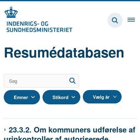
Resumédatabasen
Emner
Stikord
23.3.2. Om kommuners udførelse af
urinkontroller af autoriserede