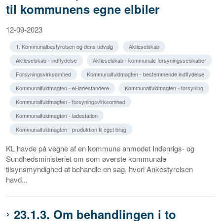
til kommunens egne elbiler
12-09-2023
1. Kommunalbestyrelsen og dens udvalg
Aktieselskab
Aktieselskab - indflydelse
Aktieselskab - kommunale forsyningsselskaber
Forsyningsvirksomhed
Kommunalfuldmagten - bestemmende indflydelse
Kommunalfuldmagten - el-ladestandere
Kommunalfuldmagten - forsyning
Kommunalfuldmagten - forsyningsvirksomhed
Kommunalfuldmagten - ladestation
Kommunalfuldmagten - produktion til eget brug
KL havde på vegne af en kommune anmodet Indenrigs- og
Sundhedsministeriet om som øverste kommunale
tilsynsmyndighed at behandle en sag, hvori Ankestyrelsen
havd...
23.1.3. Om behandlingen i to