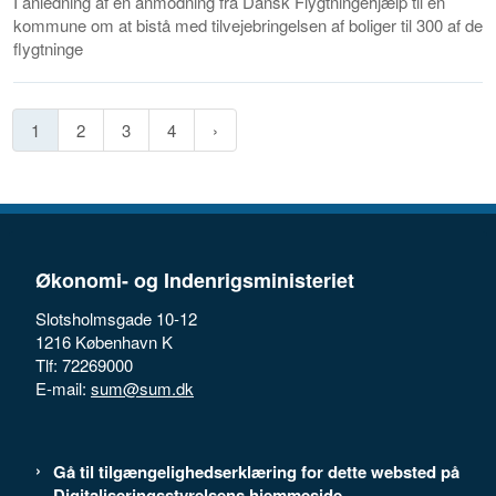
I anledning af en anmodning fra Dansk Flygtningehjælp til en
kommune om at bistå med tilvejebringelsen af boliger til 300 af de
flygtninge
1
2
3
4
Økonomi- og Indenrigsministeriet
Slotsholmsgade 10-12
1216 København K
Tlf: 72269000
E-mail:
sum@sum.dk
Gå til tilgængelighedserklæring for dette websted på
Digitaliseringsstyrelsens hjemmeside