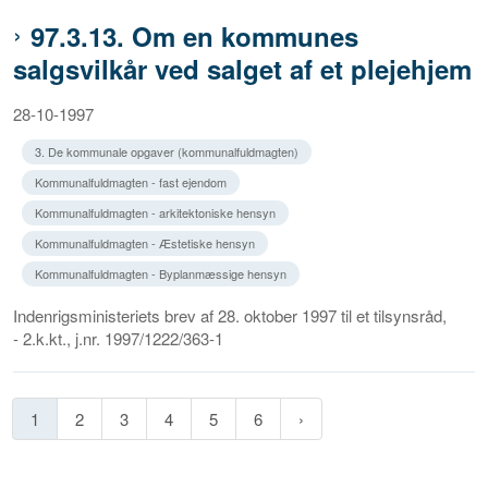
97.3.13. Om en kommunes
salgsvilkår ved salget af et plejehjem
28-10-1997
3. De kommunale opgaver (kommunalfuldmagten)
Kommunalfuldmagten - fast ejendom
Kommunalfuldmagten - arkitektoniske hensyn
Kommunalfuldmagten - Æstetiske hensyn
Kommunalfuldmagten - Byplanmæssige hensyn
Indenrigsministeriets brev af 28. oktober 1997 til et tilsynsråd,
- 2.k.kt., j.nr. 1997/1222/363-1
1
2
3
4
5
6