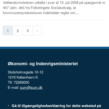
Velfærdsministeren udtalte i svar af 10. juli 2008 på spørgsmål nr.
447 (alm. del) fra Folketingets Socialudvalg, at
kommunestyrelsesloven indeholder regler om,...
1
2
3
Økonomi- og Indenrigsministeriet
Slotsholmsgade 10-12
1216 København K
Tlf: 72269000
E-mail:
sum@sum.dk
Gå til tilgængelighedserklæring for dette websted på