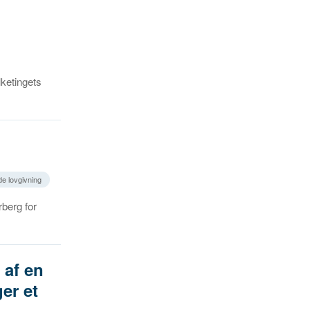
lketingets
e lovgivning
berg for
 af en
er et