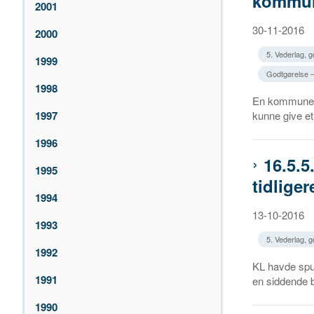
kommun
2001
30-11-2016
2000
5. Vederlag, 
1999
Godtgørelse – 
1998
En kommune h
1997
kunne give et
1996
16.5.5
1995
tidlige
1994
13-10-2016
1993
5. Vederlag, 
1992
KL havde spur
1991
en siddende b
1990