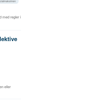
icialmaksimen
id med regler i
lektive
n eller