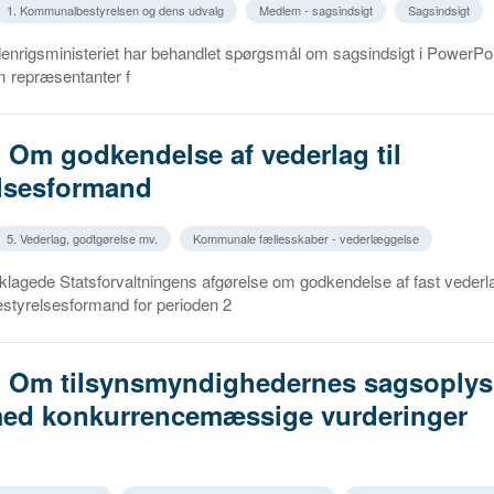
1. Kommunalbestyrelsen og dens udvalg
Medlem - sagsindsigt
Sagsindsigt
denrigsministeriet har behandlet spørgsmål om sagsindsigt i PowerPoi
 repræsentanter f
. Om godkendelse af vederlag til
lsesformand
5. Vederlag, godtgørelse mv.
Kommunale fællesskaber - vederlæggelse
lagede Statsforvaltningens afgørelse om godkendelse af fast vederlag
estyrelsesformand for perioden 2
2. Om tilsynsmyndighedernes sagsoplys
med konkurrencemæssige vurderinger