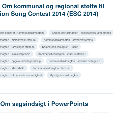
. Om kommunal og regional støtte til
ion Song Contest 2014 (ESC 2014)
ale opgaver (kommunalfuldmagten)
Kommunalfuldmagten - accessorisk virksomhed
agten - almennyttekriterium
Kommunalfuldmagten - erhvervsfremme
gten - foreninger støtte til
Kommunalfuldmagten - kultur
agten - lokalitetsprincip
Kommunalfuldmagten - musikfestivaler
agten - opgavefordelingsprincip
Kommunalfuldmagten - selskab deltagelse i
agten - statsstøtte
Kommunalfuldmagten - turisme
magten - økonomisk forsvarlighed
Myndighedsfuldmagten
2 Om sagsindsigt i PowerPoints