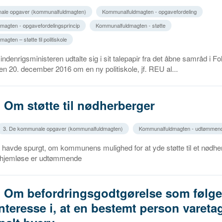
ale opgaver (kommunalfuldmagten)
Kommunalfuldmagten - opgavefordeling
agten - opgavefordelingsprincip
Kommunalfuldmagten - støtte
gten – støtte til politiskole
ndenrigsministeren udtalte sig i sit talepapir fra det åbne samråd i Fo
n 20. december 2016 om en ny politiskole, jf. REU al...
. Om støtte til nødherberger
3. De kommunale opgaver (kommunalfuldmagten)
Kommunalfuldmagten - udtømmend
avde spurgt, om kommunens mulighed for at yde støtte til et nødher
 hjemløse er udtømmende
. Om befordringsgodtgørelse som følge
interesse i, at en bestemt person varetag