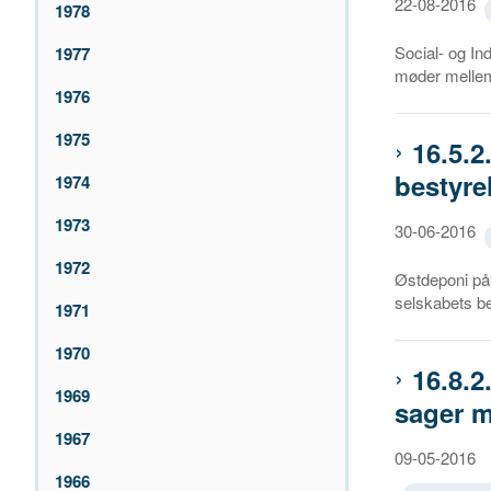
22-08-2016
1978
Social- og In
1977
møder mellem
1976
1975
16.5.2
bestyre
1974
1973
30-06-2016
1972
Østdeponi påk
selskabets b
1971
1970
16.8.
1969
sager 
1967
09-05-2016
1966