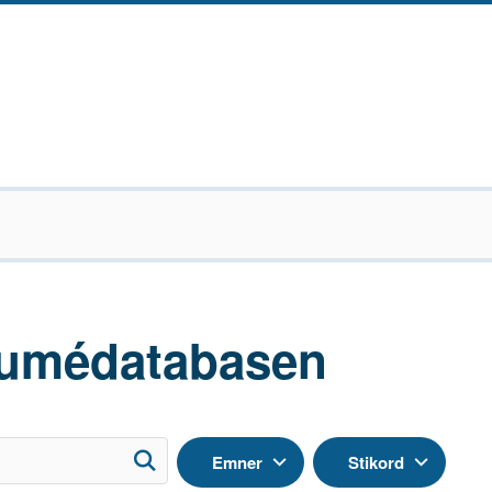
umédatabasen
Emner
Stikord