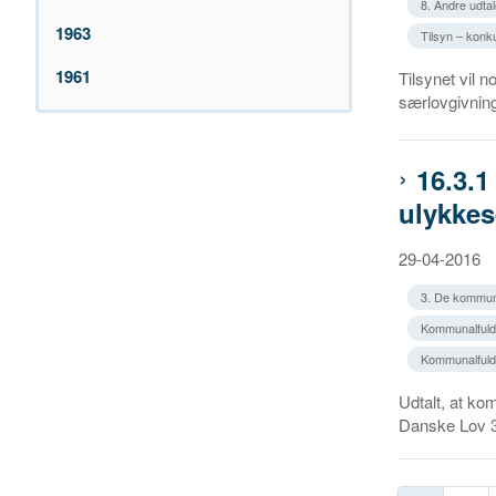
8. Andre udtal
1963
Tilsyn – kon
1961
Tilsynet vil n
særlovgivninge
16.3.1
ulykkes-
29-04-2016
3. De kommun
Kommunalfuldm
Kommunalfuldm
Udtalt, at ko
Danske Lov 3