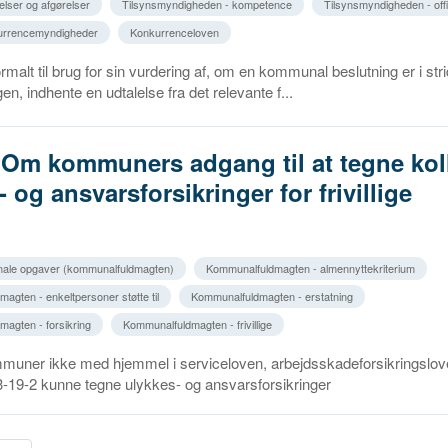
elser og afgørelser
Tilsynsmyndigheden - kompetence
Tilsynsmyndigheden - off
kurrencemyndigheder
Konkurrenceloven
ormalt til brug for sin vurdering af, om en kommunal beslutning er i str
n, indhente en udtalelse fra det relevante f...
 Om kommuners adgang til at tegne kol
 og ansvarsforsikringer for frivillige
ale opgaver (kommunalfuldmagten)
Kommunalfuldmagten - almennyttekriterium
agten - enkeltpersoner støtte til
Kommunalfuldmagten - erstatning
agten - forsikring
Kommunalfuldmagten - frivillige
mmuner ikke med hjemmel i serviceloven, arbejdsskadeforsikringslove
-19-2 kunne tegne ulykkes- og ansvarsforsikringer