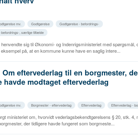
alt hverv
godtgørelse mv.
Godtgørelse
Godtgørelse - befordrings-
befordrings-, særlige tilfælde
envendte sig til Økonomi- og Indenrigsministeriet med spørgsmål, o
 eksempel på, at en kommune kunne have en saglig intere...
. Om eftervederlag til en borgmester, de
re havde modtaget eftervederlag
godtgørelse mv.
Borgmester - eftervederlag
Eftervederlag
Eftervederlag - b
gt ministeriet om, hvorvidt vederlagsbekendtgørelsens § 20, stk. 4, 
orgmester, der tidligere havde fungeret som borgmeste...