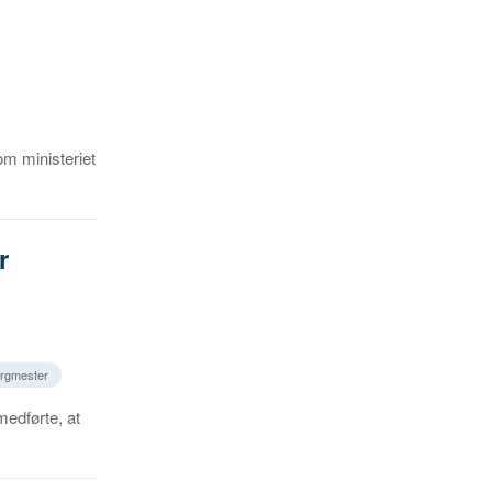
m ministeriet
r
orgmester
medførte, at