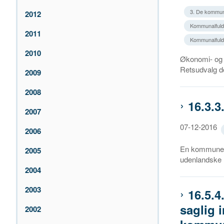
3. De kommun
2012
Kommunalfuldm
2011
Kommunalfuldma
2010
Økonomi- og i
Retsudvalg de
2009
2008
16.3.3
2007
07-12-2016
2006
En kommune h
2005
udenlandske
2004
2003
16.5.4
saglig 
2002