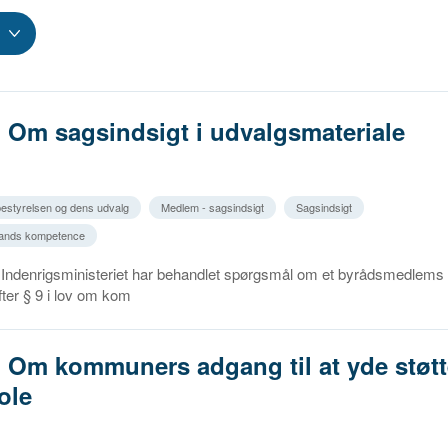
. Om sagsindsigt i udvalgsmateriale
estyrelsen og dens udvalg
Medlem - sagsindsigt
Sagsindsigt
mands kompetence
ndenrigsministeriet har behandlet spørgsmål om et byrådsmedlems re
fter § 9 i lov om kom
. Om kommuners adgang til at yde støtte
ole