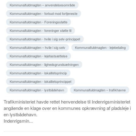
Kommunalfuldmagten – anvendelsesområde
Kommunalfuldmagten - forbud mod fortjeneste
Kommunalfuldmagten - Foreningsstøtte
Kommunalfuldmagten - foreninger støtte til
Kommunalfuldmagten - hvile i sig selv-princippet
Kommunalfuldmagten – hvile i sig selv
Kommunalfuldmagten - lejebetaling
Kommunalfuldmagten - lejefastsættelse
Kommunalfuldmagten - lighedsgrundsætningen
Kommunalfuldmagten - lokalitetsprincip
Kommunalfuldmagten - lokalitetsprincippet
Kommunalfuldmagten - lystbådehavn
Kommunalfuldmagten – trafikhavne
Trafikministeriet havde rettet henvendelse til Indenrigsministeriet
angående en klage over en kommunes opkrævning af pladsleje i
en lystbådehavn.
Indenrigsmin...