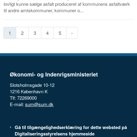
lovligt kunne sælge asfalt produceret af kommunens asfaltværk
til andre amtskommuner, kommuner o...
1
2
3
4
5
Økonomi- og Indenrigsministeriet
Slotsholmsgade 10-12
1216 København K
Tlf: 72269000
E-mail:
sum@sum.dk
Gå til tilgængelighedserklæring for dette websted på
Digitaliseringsstyrelsens hjemmeside