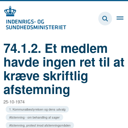
74.1.2. Et medlem
havde ingen ret til at
kræve skriftlig
afstemning
25-10-1974
1. Kommunalbestyrelsen og dens udvalg
Afstemning - om behandling af sager
Afstemning, protest imod afstemningsmåden