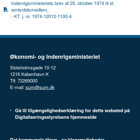
Indenrigsministeriets brev af 25. oktober 1974 til et
amtsrådsmedlem,
- KT. j. nr. 1974-12012-1100-4
Økonomi- og Indenrigsministeriet
Slotsholmsgade 10-12
1216 København K
Tlf: 72269000
E-mail:
sum@sum.dk
Gå til tilgængelighedserklæring for dette websted på
Digitaliseringsstyrelsens hjemmeside
Det kommunale tilsyn - og klagemuligheder