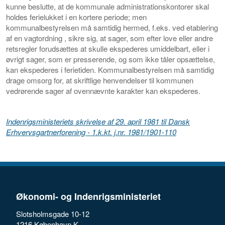
kunne beslutte, at de kommunale administrationskontorer skal
holdes
ferielukket
i en kortere periode; men
kommunalbestyrelsen må samtidig hermed, f.eks. ved etablering
af en
vagtordning
, sikre sig, at sager, som efter love eller andre
retsregler forudsættes at skulle ekspederes umiddelbart, eller i
øvrigt sager, som er presserende, og som ikke tåler opsættelse,
kan ekspederes i ferietiden. Kommunalbestyrelsen må samtidig
drage omsorg for, at skriftlige henvendelser til kommunen
vedrørende sager af ovennævnte karakter kan ekspederes.
Indenrigsministeriets skrivelse af 29. april 1981 til Dansk
Erhvervsgartnerforening - 1.k.kt. j.nr. 1981/1901-110
Økonomi- og Indenrigsministeriet
Slotsholmsgade 10-12
1216 København K