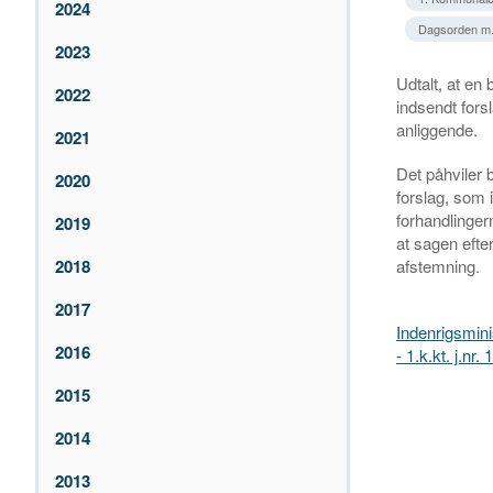
2024
Dagsorden m.v.
2023
Udtalt, at en
2022
indsendt fors
anliggende.
2021
Det påhviler
2020
forslag, som 
forhandlinge
2019
at sagen efte
afstemning.
2018
2017
Indenrigsmin
2016
- 1.k.kt. j.nr
2015
2014
2013