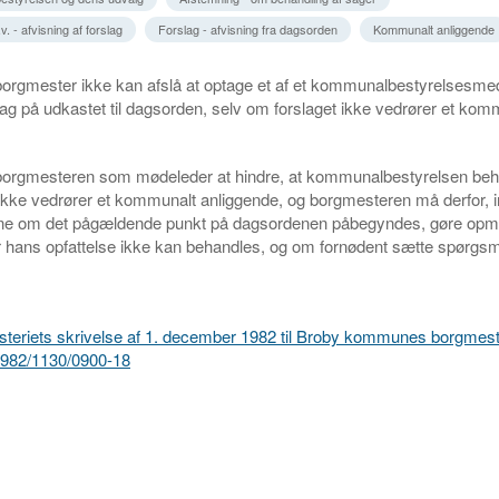
 - afvisning af forslag
Forslag - afvisning fra dagsorden
Kommunalt anliggende
 borgmester ikke kan afslå at optage et af et kommunalbestyrelsesmed
lag på udkastet til dagsorden, selv om forslaget ikke vedrører et kom
 borgmesteren som mødeleder at hindre, at kommunalbestyrelsen beh
ikke vedrører et kommunalt anliggende, og borgmesteren må derfor, 
rne om det pågældende punkt på dagsordenen påbegyndes, gøre op
r hans opfattelse ikke kan behandles, og om fornødent sætte spørgsmå
isteriets skrivelse af 1. december 1982 til Broby kommunes borgmes
. 1982/1130/0900-18