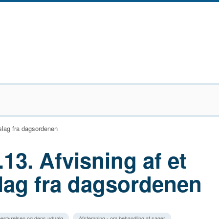
rslag fra dagsordenen
.13. Afvisning af et
lag fra dagsordenen
estyrelsen og dens udvalg
Afstemning - om behandling af sager