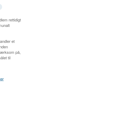
lem rettidigt
munalt
andler et
inden
mærksom på,
let til
ter