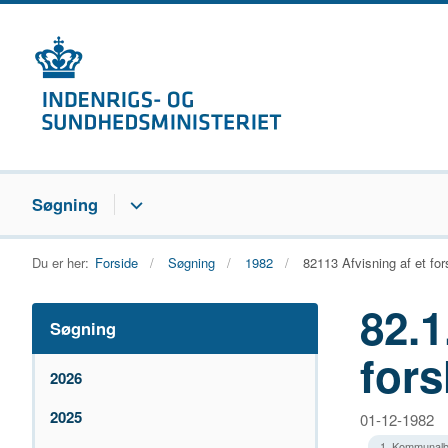
Søgning
Du er her:
Forside
Søgning
1982
82113 Afvisning af et fo
82.1
Søgning
fors
2026
2025
01-12-1982
1. Kommunalb