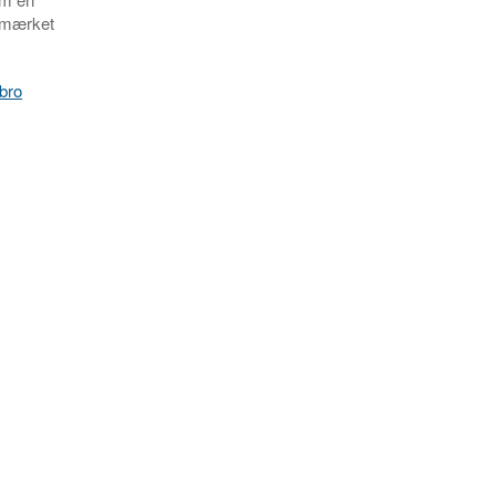
r mærket
obro