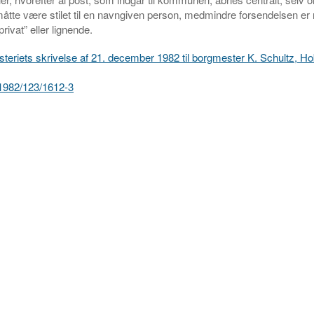
åtte være stilet til en navngiven person, medmindre forsendelsen e
privat” eller lignende.
steriets skrivelse af 21. december 1982 til borgmester K. Schultz, H
r. 1982/123/1612-3