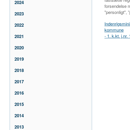
2024
forsendelse m
"personligt", ”
2023
Indenrigsmini
2022
kommune
- 1. k.kt. j.n
2021
2020
2019
2018
2017
2016
2015
2014
2013