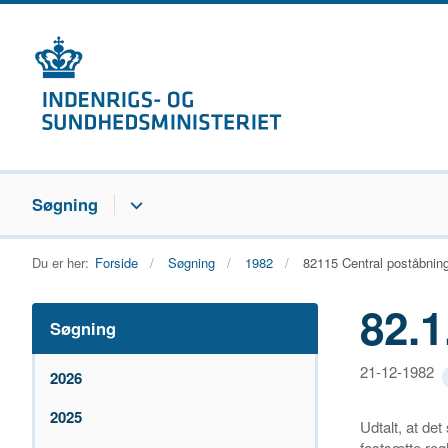
Søgning
Du er her:
Forside
Søgning
1982
82115 Central poståbnin
82.1
Søgning
21-12-1982
2026
2025
Udtalt, at de
fastsætte reg