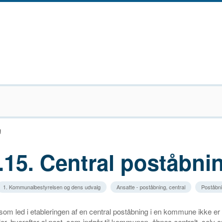
g
.15. Central poståbni
1. Kommunalbestyrelsen og dens udvalg
Ansatte - poståbning, central
Poståbni
t som led i etableringen af en central poståbning i en kommune ikke er
ler, hvorefter
al
post, som indgår til kommunen, åbnes centralt, selv 