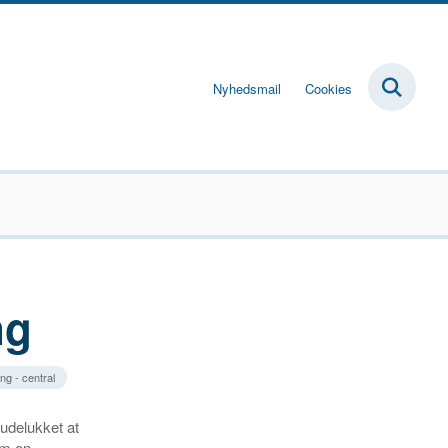
Nyhedsmail
Cookies
ng
ng - central
 udelukket at
om en