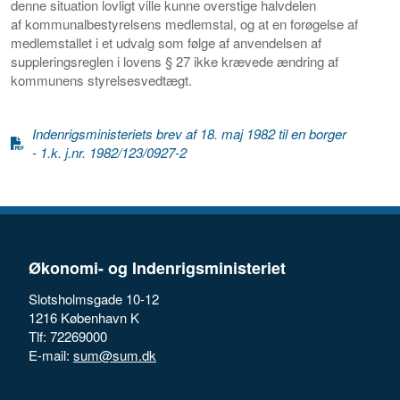
denne situation lovligt ville kunne overstige halvdelen
af kommunalbestyrelsens medlemstal, og at en forøgelse af
medlemstallet i et udvalg som følge af anvendelsen af
suppleringsreglen i lovens § 27 ikke krævede ændring af
kommunens styrelsesvedtægt.
Indenrigsministeriets brev af 18. maj 1982 til en borger
- 1.k. j.nr. 1982/123/0927-2
Økonomi- og Indenrigsministeriet
Slotsholmsgade 10-12
1216 København K
Tlf: 72269000
E-mail:
sum@sum.dk