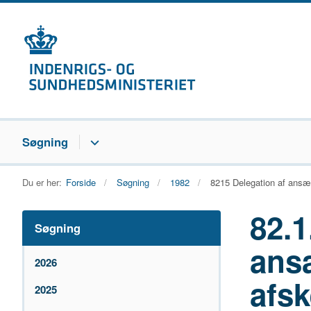
Søgning
Du er her:
Forside
Søgning
1982
8215 Delegation af ansæ
82.1
Søgning
ans
2026
afs
2025