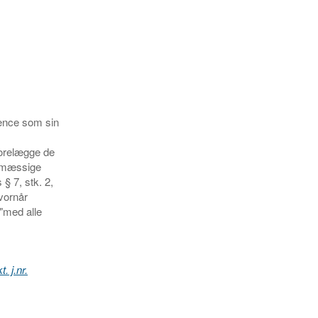
tence som sin
forelægge de
ovmæssige
§ 7, stk. 2,
hvornår
"med alle
. j.nr.