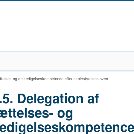
ttelses og afskedigelseskompetence efter skolestyrelsesloven
.5. Delegation af
ættelses- og
kedigelseskompetenc