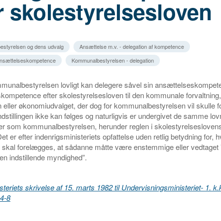
r skolestyrelsesloven
estyrelsen og dens udvalg
Ansættelse m.v. - delegation af kompetence
 ansættelseskompetence
Kommunalbestyrelsen - delegation
ommunalbestyrelsen lovligt kan delegere såvel sin ansættelseskompe
kompetence efter skolestyrelsesloven til den kommunale forvaltning,
eller økonomiudvalget, der dog for kommunalbestyrelsen vil skulle 
indstillingen ikke kan følges og naturligvis er undergivet de samme l
r som kommunalbestyrelsen, herunder reglen i skolestyrelseslovens 
t er efter indenrigsministeriets opfattelse uden retlig betydning for, 
ne skal forelægges, at sådanne måtte være enstemmige eller vedtaget 
n indstillende myndighed”.
teriets skrivelse af 15. marts 1982 til Undervisningsministeriet- 1. k.kt
4-8