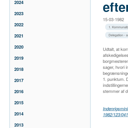
efte
2024
2023
15-03-1982
2022
1. Kommunalb
2021
Delegation -
2020
Udtalt, at k
afskedigelses
2019
borgmesteren 
sager, hvori 
2018
begrænsninge
1. punktum. De
2017
indstillinger
stemmer af de
2016
2015
Indenrigsminis
2014
1982/123/041
2013