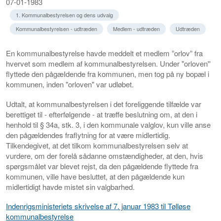
07-01-1983
1. Kommunalbestyrelsen og dens udvalg
Kommunalbestyrelsen - udtræden
Medlem - udtræden
Udtræden
En kommunalbestyrelse havde meddelt et medlem ”orlov” fra
hvervet som medlem af kommunalbestyrelsen. Under "orloven''
flyttede den pågæIdende fra kommunen, men tog på ny bopæl i
kommunen, inden "orloven" var udløbet.
Udtalt, at kommunalbestyrelsen i det foreliggende tilfælde var
berettiget til - efterfølgende - at træffe beslutning om, at den i
henhold til § 34a, stk. 3, i den kommunale valglov, kun ville anse
den pågældendes fraflytning for at være midlertidig.
Tilkendegivet, at det tilkom kommunalbestyrelsen selv at
vurdere, om der forelå sådanne omstændigheder, at den, hvis
spørgsmålet var blevet rejst, da den pågældende flyttede fra
kommunen, ville have besluttet, at den pågældende kun
midlertidigt havde mistet sin valgbarhed.
Indenrigsministeriets skrivelse af 7. januar 1983 til Tølløse
kommunalbestyrelse