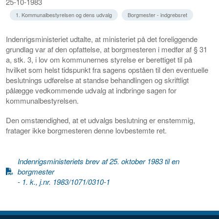
25-10-1983
1. Kommunalbestyrelsen og dens udvalg
Borgmester - indgrebsret
Indenrigsministeriet udtalte, at ministeriet på det foreliggende
grundlag var af den opfattelse, at
borgmesteren i medfør af § 31
a, stk. 3, i lov om kommunernes styrelse er berettiget til på
hvilket som helst tidspunkt fra sagens opståen til den eventuelle
beslutnings udførelse at standse behandlingen og skriftligt
pålægge vedkommende udvalg at indbringe sagen for
kommunalbestyrelsen.
Den omstændighed, at et udvalgs beslutning er enstemmig,
fratager ikke borgmesteren denne lovbestemte ret.
Indenrigsministeriets brev af 25. oktober 1983 til en
borgmester
- 1. k., j.nr. 1983/1071/0310-1