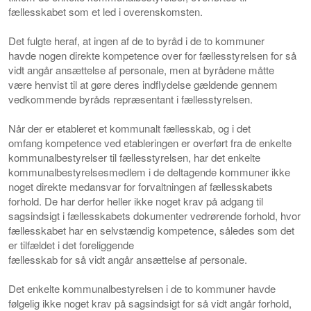
fællesskabet som et led i overenskomsten.
Det fulgte heraf, at
ingen af de to byråd i de to kommuner
havde
nogen direkte kompetence over for fællesstyrelsen for
så
vidt angår ansættelse af personale, men at byrådene måtte
være
henvist til at gøre deres indflydelse gældende gennem
vedkommen
de byråds repræsentant i fællesstyrelsen.
Når der er etableret et kommunalt fællesskab, og i det
omfang
kompetence ved etableringen er overført fra de enkelte
kommunal
bestyrelser til fællesstyrelsen, har det enkelte
kommunalbesty
relsesmedlem i de deltagende kommuner ikke
noget direkte medan
svar for forvaltningen af fællesskabets
forhold. De har derfor
heller ikke noget krav på adgang til
sagsindsigt i fællesskabets d
okumenter vedrørende forhold, hvor
fællesskabet har en selvstæn
dig kompetence, således som det
er tilfældet i det foreliggende
fællesskab for så vidt angår ansættelse af personale.
Det enkelte kommunalbestyrelsen i de to kommuner havde
følgelig ikke noget krav på sagsindsigt for så vidt angår forhold,