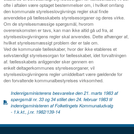
ofte i aftalen være optaget bestemmelser om, i
hvilket omfang
den kommunale styrelseslovgivnings regler skal
finde
anvendelse på fællesskabets styrelsesorganer og deres
virke.
Om de styrelsesmæssige spørgsmål, hvorom
overenskomsten
er tavs, kan man ikke altid gå ud fra, at
styrelseslovgivnin
gens regler skal anvendes. Dette afhænger af,
hvilket styrels
esmæssigt problem der er tale om.
Ved de kommunale fælleskaber, hvor der ikke etable
res et
selvstændigt styrelsesorgan for fællesskabet, idet for
valtningen
af. fællesskabets anliggender sker gennem en
enkelt
deltagerkommunes styrelsesorganer, vil
styrelseslovgivningens
regler umiddelbart være gældende for
den forvaltende kommunal
bestyrelses virksomhed.
Indenrigsministerens besvarelse den 21. marts 1983 af
spørgsmål nr. 33 og 34 stillet den 24. februar 1983 til
indenrigsministeren af Folketingets Kommunaludvalg
- 1.k.kt., j.nr. 1982/139-14