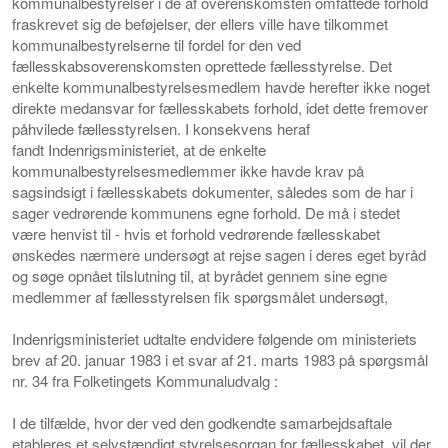
kommunalbestyrelser i de af overenskomsten omfattede forhold
fraskrevet sig de beføjelser, der ellers ville have tilkommet
kommunalbestyrelserne til fordel for den ved
fællesskabsoverenskomsten oprettede fællesstyrelse. Det
enkelte kommunalbestyrelsesmedlem havde herefter ikke noget
direkte medansvar for fællesskabets forhold, idet dette fremover
påhvilede fællesstyrelsen.
I konsekvens heraf
fandt Indenrigsministeriet, at de enkelte
kommunalbestyrelses
medlemmer ikke havde krav på
sagsindsigt i fællesskabets dokumen
ter, således som de har i
sager vedrørende kommunens egne for
hold. De må i stedet
være henvist til -
hvis et forhold vedrø
rende fællesskabet
ønskedes nærmere undersøgt
at rejse sagen i
deres eget byråd
og søge opnået tilslutning til, at byrådet gen
nem sine egne
medlemmer af fællesstyrelsen fik spørgsmålet un
dersøgt,
Indenrigsministeriet udtalte endvidere følgende om ministeriets
brev af 20. januar 1983 i et svar af 21. marts 1983 på spørgsmål
nr. 34 fra Folketingets Kommunaludvalg :
I de tilfælde, hvor der ved den godkendte samarbejds
aftale
etableres et selvstændigt styrelsesorgan for fællesska
bet, vil der