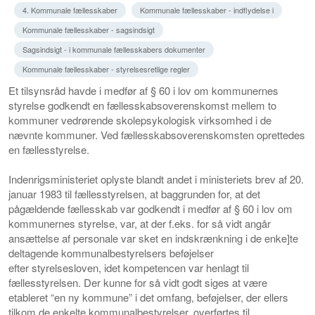
4. Kommunale fællesskaber
Kommunale fællesskaber - indflydelse i
Kommunale fællesskaber - sagsindsigt
Sagsindsigt - i kommunale fællesskabers dokumenter
Kommunale fællesskaber - styrelsesretlige regler
Et tilsynsråd havde i medfør af § 60
i lov om kommunernes
styrelse
godkendt en fællesskabsoverenskomst mellem to
kommuner vedrørende skolepsykologisk virksomhed i de
nævnte kommuner. Ved fællesskabsoverenskomsten oprettedes
en fællesstyrelse.
Indenrigsministeriet oplyste blandt andet i ministeriets brev af 20.
januar 1983 til fællesstyrelsen, at baggrunden for, at det
pågældende fællesskab var godkendt i medfør af § 60 i lov om
kommunernes styrelse, var, at der f.eks. for så vidt angår
ansættelse af personale var
sket en indskrænkning
i de enke]te
deltagende kommunalbestyrelsers beføjelser
efter
styrelsesloven, idet kompetencen var henlagt til
fællesstyrelsen.
Der kunne for så vidt godt siges at være
etableret “en ny kommune” i det omfang, beføjelser, der ellers
tilkom de enkelte kommunalbestyrelser, overførtes til