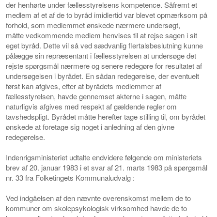
der henhørte under fællesstyrelsens kompetence.
Såfremt et
medlem af et af de to byråd imidlertid var blevet op
mærksom på
forhold, som medlemmet ønskede nærmere undersøgt,
måtte
vedkommende medlem henvises til at rejse sagen i sit
eget byråd.
Dette vil så ved sædvanlig flertalsbeslutning kunne
pålægge sin
repræsentant i fællesstyrelsen at undersøge det
rejste spørgsmål
nærmere og senere redegøre for resultatet af
undersøgelsen i byrådet. En sådan redegørelse, der eventuelt
først kan afgives, efter at byrådets medlemmer af
fællesstyrelsen, havde gennemset akterne i sagen, måtte
naturligvis afgives med respekt af gældende regler om
tavshedspligt. Byrådet måtte herefter tage stilling til, om byrådet
ønskede at foretage sig noget i anledning af den givne
redegørelse.
Indenrigsministeriet udtalte endvidere følgende om ministeriets
brev af 20. januar 1983 i et svar af 21. marts 1983 på spørgsmål
nr. 33 fra Folketingets Kommunaludvalg :
Ved indgåelsen af den nævnte overenskomst mellem de to
kommuner om skolepsykologisk virksomhed havde de to