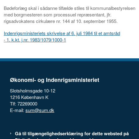
Bødeforlæg skal i sådanne tilfælde stiles til kommunalbestyrelsen
med borgmesteren som processuel repræsentant, jfr.
rigsadvokatens cirkulære nr. 144 af 10. september 1955.
Indenrigsministeriets skrivelse af 6. juli 1984 til et amtsråd
- 1. k.kt. j.nr. 1983/1079/1000-1
Økonomi- og Indenrigsministeriet
Slotsholmsgade 10-12
1216 København K
Tlf: 72269000
E-mail:
sum@sum.dk
Gå til tilgængelighedserklæring for dette websted på