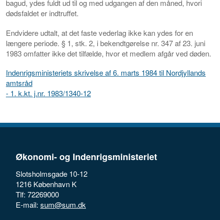
bagud, ydes fuldt ud til og med udgangen af den måned, hvori
dødsfaldet er indtruffet.
Endvidere udtalt, at det faste vederlag ikke kan ydes for en
længere periode. § 1, stk. 2, i bekendtgørelse nr. 347 af 23. juni
1983 omfatter ikke det tilfælde, hvor et medlem afgår ved døden.
Indenrigsministeriets skrivelse af 6. marts 1984 til Nordjyllands
amtsråd
- 1. k.kt. j.nr. 1983/1340-12
Økonomi- og Indenrigsministeriet
Slotsholmsgade 10-12
1216 København K
Tlf: 72269000
E-mail:
sum@sum.dk