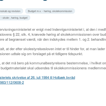
gnskab og revision
Budget m.v. - høring, skolekommission
- skole-, høring, budget
ervisningsministeriet er enigt med Indenrigsministeriet i, at den i medf
eslovens § 22, stk. 4, krævede høring af skolekommissionen over bud
ære af begrænset værdi, når den indskydes mellem 1. og 2. behandlin
lt, at der efter skolestyrelsesloven intet er til hinder for, at man lader
onen udtale sig om forslaget på et tidligere tidspunkt.
t, at det må bero på kommunalbestyrelsens bestemmelse, i hvilket o
 budgetmaterialet skal udsendes til skolekommissionens medlemmer
teriets skrivelse af 26. juli 1984 til Holbæk byråd
r.1983/112/0608-2