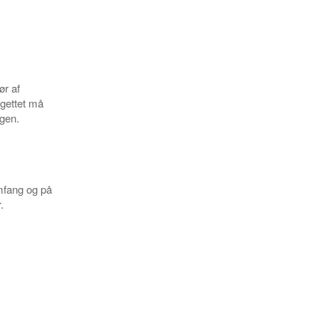
ør af
gettet må
gen.
mfang og på
.