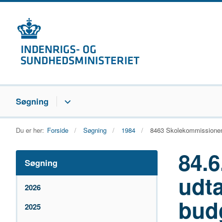
Søgning
Du er her:
Forside
Søgning
1984
8463 Skolekommissionens
84.
Søgning
udta
2026
bud
2025