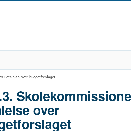
 udtalelse over budgetforslaget
6.3. Skolekommission
lelse over
getforslaget