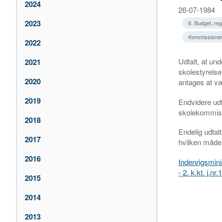
2024
26-07-1984
2023
6. Budget, re
Kommissioner 
2022
Udtalt, at und
2021
skolestyrels
2020
antages at v
2019
Endvidere udta
skolekommissi
2018
Endelig udtal
2017
hvilken måde
2016
Indenrigsminis
- 2. k.kt. j.n
2015
2014
2013