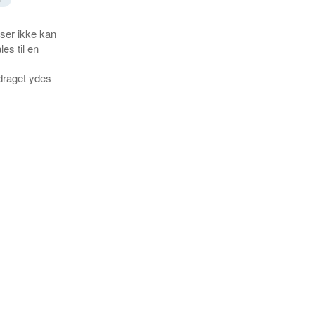
nser ikke kan
es til en
draget ydes