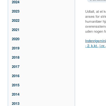
2024
2023
Udtalt, at et
anses for str
2022
humanitær hjæ
overensstemm
2021
uden nogen fo
2020
Indenrigsminis
- 2. k.kt., j.
2019
2018
2017
2016
2015
2014
2013