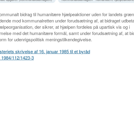
 kommunalt bidrag til humanitære hjælpeaktioner uden for landets græ
idende mod kommunalretten under forudsætning af, at bidraget udbetal
lpeorganisation, der sikrer, at hjælpen fordeles på upartisk vis og i
else med det humanitære formål, samt under forudsætning af, at bi
rm for udenrigspolitisk meningstilkendegivelse.
teriets skrivelse af 16. januar 1985 til et byråd
nr., 1984/112/1423-3