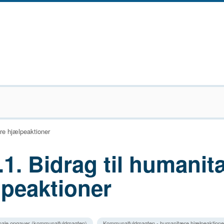
re hjælpeaktioner
.1. Bidrag til humanit
lpeaktioner
ale opgaver (kommunalfuldmagten)
Kommunalfuldmagten - humanitære hjælpeaktione