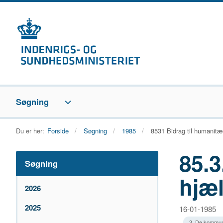
Søgning
Du er her:
Forside
Søgning
1985
8531 Bidrag til humanitæ
85.3
Søgning
hjæ
2026
2025
16-01-1985
3. De kommun