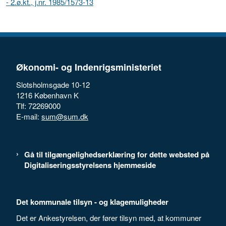
- 2.ø.kt., j.nr. 1985/1573-13
Økonomi- og Indenrigsministeriet
Slotsholmsgade 10-12
1216 København K
Tlf: 72269000
E-mail:
sum@sum.dk
Gå til tilgængelighedserklæring for dette websted på
Digitaliseringsstyrelsens hjemmeside
Det kommunale tilsyn - og klagemuligheder
Det er Ankestyrelsen, der fører tilsyn med, at kommuner