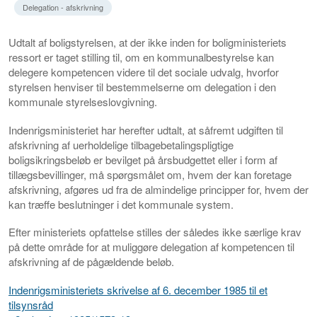
Delegation - afskrivning
Udtalt af boligstyrelsen, at der ikke inden for boligministeriets
ressort er taget stilling til, om en kommunalbestyrelse kan
delegere kompetencen videre til det sociale udvalg, hvorfor
styrelsen henviser til bestemmelserne om delegation i den
kommunale styrelseslovgivning.
Indenrigsministeriet har herefter udtalt, at såfremt udgiften til
afskrivning af uerholdelige tilbagebetalingspligtige
boligsikringsbeløb er bevilget på årsbudgettet eller i form af
tillægsbevillinger, må spørgsmålet om, hvem der kan foretage
afskrivning, afgøres ud fra de almindelige principper for, hvem der
kan træffe beslutninger i det kommunale system.
Efter ministeriets opfattelse stilles der således ikke særlige krav
på dette område for at muliggøre delegation af kompetencen til
afskrivning af de pågældende beløb.
Indenrigsministeriets skrivelse af 6. december 1985 til et
tilsynsråd