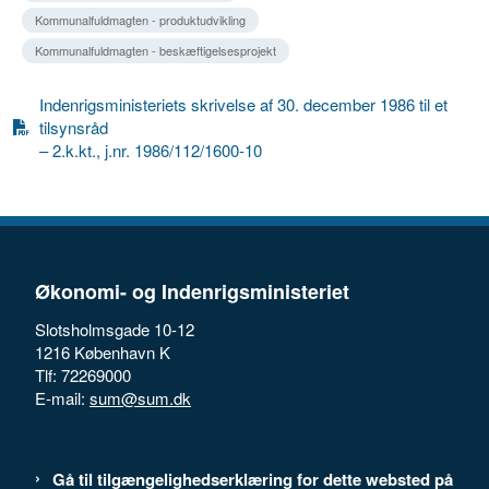
Kommunalfuldmagten - produktudvikling
Kommunalfuldmagten - beskæftigelsesprojekt
Indenrigsministeriets skrivelse af 30. december 1986 til et
tilsynsråd
– 2.k.kt., j.nr. 1986/112/1600-10
Økonomi- og Indenrigsministeriet
Slotsholmsgade 10-12
1216 København K
Tlf: 72269000
E-mail:
sum@sum.dk
Gå til tilgængelighedserklæring for dette websted på