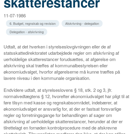
skatterestancer
11-07-1986
6. Budget, regnskab og revision
Afskrivning - delegation
Delegation - afskrivning
Udtalt, at det hverken i styrelseslovgivningen eller de af
statsskattedirektoratet udarbejdede regler om afskrivning af
uerholdelige skatterestancer forudsættes, at afgørelse om
afskrivning skal træffes af kommunalbestyrelsen eller
økonomiudvalget, hvorfor afgørelserne må kunne træffes på
lavere niveau i den kommunale organisation.
Endvidere udtalt, at styrelseslovens § 18, stk. 2 og 3, jfr.
normalvedtægtens § 12, hvorefter økonomiudvalget har pligt til at
føre tilsyn med kasse og regnskabsområdet, indebærer, at
økonomiudvalget er ansvarlig for, at der er fastsat forsvarlige
regler og forretningsgange for behandlingen af sager om
afskrivning af uerholdelige skatterestancer, herunder at der er
tilrettelagt en fornøden kontrolprocedure med de afskrevne
skattebeløb. Tilsynspligten medfører dog ikke, at der kan stilles