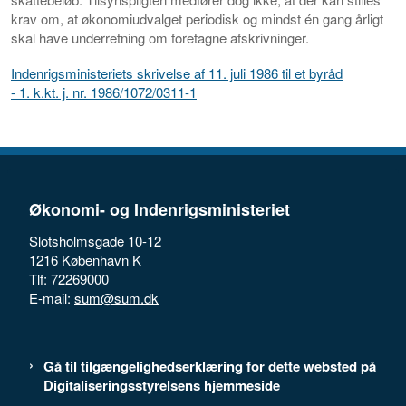
krav om, at økonomiudvalget periodisk og mindst én gang årligt
skal have underretning om foretagne afskrivninger.
Indenrigsministeriets skrivelse af 11. juli 1986 til et byråd
- 1. k.kt. j. nr. 1986/1072/0311-1
Økonomi- og Indenrigsministeriet
Slotsholmsgade 10-12
1216 København K
Tlf: 72269000
E-mail:
sum@sum.dk
Gå til tilgængelighedserklæring for dette websted på
Digitaliseringsstyrelsens hjemmeside