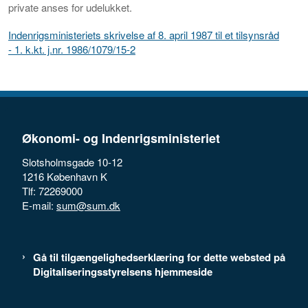
private anses for udelukket.
Indenrigsministeriets skrivelse af 8. april 1987 til et tilsynsråd
- 1. k.kt. j.nr. 1986/1079/15-2
Økonomi- og Indenrigsministeriet
Slotsholmsgade 10-12
1216 København K
Tlf: 72269000
E-mail:
sum@sum.dk
Gå til tilgængelighedserklæring for dette websted på
Digitaliseringsstyrelsens hjemmeside