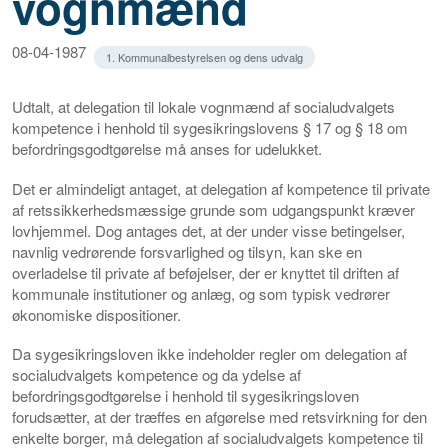
vognmænd
08-04-1987
1. Kommunalbestyrelsen og dens udvalg
Udtalt, at delegation til lokale vognmænd af socialudvalgets
kompetence i henhold til sygesikringslovens § 17 og § 18 om
befordringsgodtgørelse må anses for udelukket.
Det er almindeligt antaget, at delegation af kompetence til private
af retssikkerhedsmæssige grunde som udgangspunkt kræver
lovhjemmel. Dog antages det, at der under visse betingelser,
navnlig vedrørende forsvarlighed og tilsyn, kan ske en
overladelse til private af beføjelser, der er knyttet til driften af
kommunale institutioner og anlæg, og som typisk vedrører
økonomiske dispositioner.
Da sygesikringsloven ikke indeholder regler om delegation af
socialudvalgets kompetence og da ydelse af
befordringsgodtgørelse i henhold til sygesikringsloven
forudsætter, at der træffes en afgørelse med retsvirkning for den
enkelte borger, må delegation af socialudvalgets kompetence til