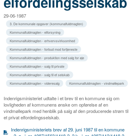
elfordelingsselskab
29-06-1987
3. De kommunale opgaver (kommunalfuldmagten)
Kommunalfuldmagten - elforsyning
Kommunalfuldmagten - erhvervsvirksomhed
Kommunalfuldmagten - forbud mod fortjeneste
Kommunalfuldmagten - produktion med salg for øje
Kommunalfuldmagten - salg til private
Kommunalfuldmagten - salg til et selskab
Kommunalfuldmagten - videresalg
Kommunalfuldmagten - vindmøllepark
Indenrigsministeriet udtalte i et brev til en kommune sig om
lovligheden af kommunens ønske om opførelse af en
vindmøllepark med henblik på salg af den producerede strøm til
et privat elfordelingsselskab.
Indenrigsministeriets brev af 29. juni 1987 til en kommune
- 2. ø., j. nr. 1987/1563/1418-2, 2.k., j. nr. 1987/112/1418-2