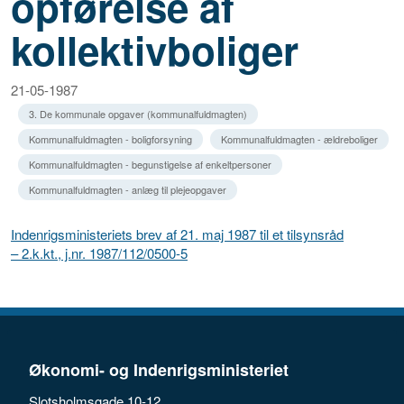
opførelse af
kollektivboliger
21-05-1987
3. De kommunale opgaver (kommunalfuldmagten)
Kommunalfuldmagten - boligforsyning
Kommunalfuldmagten - ældreboliger
Kommunalfuldmagten - begunstigelse af enkeltpersoner
Kommunalfuldmagten - anlæg til plejeopgaver
Indenrigsministeriets brev af 21. maj 1987 til et tilsynsråd
– 2.k.kt., j.nr. 1987/112/0500-5
Økonomi- og Indenrigsministeriet
Slotsholmsgade 10-12