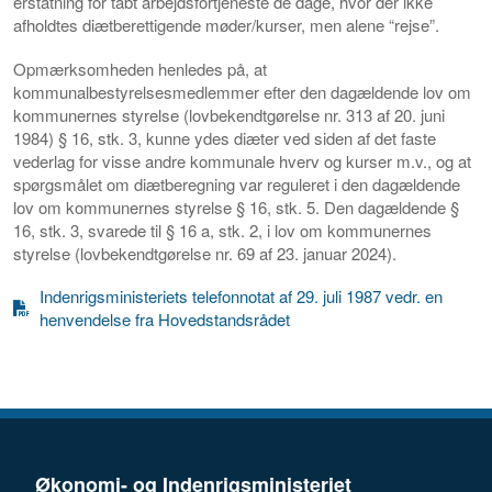
erstatning for tabt arbejdsfortjeneste de dage, hvor der ikke
afholdtes diætberettigende møder/kurser, men alene “rejse”.
Opmærksomheden henledes på, at
kommunalbestyrelsesmedlemmer efter den dagældende lov om
kommunernes styrelse (lovbekendtgørelse nr. 313 af 20. juni
1984) § 16, stk. 3, kunne ydes diæter ved siden af det faste
vederlag for visse andre kommunale hverv og kurser m.v., og at
spørgsmålet om diætberegning var reguleret i den dagældende
lov om kommunernes styrelse § 16, stk. 5. Den dagældende §
16, stk. 3, svarede til § 16 a, stk. 2, i lov om kommunernes
styrelse (lovbekendtgørelse nr. 69 af 23. januar 2024).
Indenrigsministeriets telefonnotat af 29. juli 1987 vedr. en
henvendelse fra Hovedstandsrådet
Økonomi- og Indenrigsministeriet