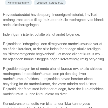
Kommunale hverv
Vederlag - kursus m.v.
Hovedstadsrådet havde spurgt Indenrigsministeriet, i hvilket
omfang transporttid til og fra kurser skulle medregnes ved blandt
andet diætberegningen.
Indenrigsministeriet udtalte blandt andet følgende:
Rejsetidens indregning i den diætgivende møde/kursustid var af
en sådan karakter, at der altid inden for et døgn skulle foreligge
en “diætberettigende begivenhed” - et møde eller et kursus mv. -
før rejsetiden kunne tillægges nogen selvstændig retlig betydning.
Rejsetiden dagen før et møde eller et kursus mv. skulle således
medregnes i mødetiden/kursustiden på den dag, hvor
mødet/kurset afholdtes — rejsetiden havde herefter alene
betydning for de møder/kurser, der varer mindre end 4 timer.
Rejsetid, der fandt sted inden for et døgn, hvor der ikke afholdtes
møde/kursus, kunne ikke udløse en diæt.
Konsekvensen af dette var bl.a., at der ikke kunne ydes