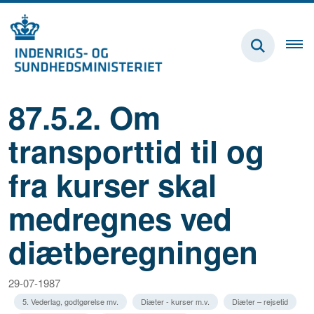
87.5.2. Om
transporttid til og
fra kurser skal
medregnes ved
diætberegningen
29-07-1987
5. Vederlag, godtgørelse mv.
Diæter - kurser m.v.
Diæter – rejsetid