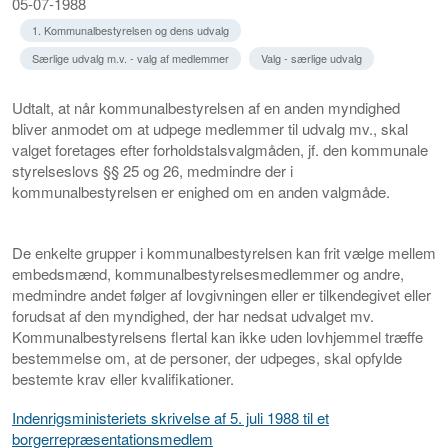
05-07-1988
1. Kommunalbestyrelsen og dens udvalg
Særlige udvalg m.v. - valg af medlemmer
Valg - særlige udvalg
Udtalt, at når kommunalbestyrelsen af en
anden myndighed
bliver anmodet om at udpege medlemmer til udvalg mv., skal
valget foretages efter forholdstalsvalgmåden, jf. den kommunale
styrelseslovs §§ 25 og 26, medmindre der i
kommunalbestyrelsen er enighed om en anden valgmåde.
De enkelte grupper i kommunalbestyrelsen kan frit vælge mellem
embedsmænd, kommunalbestyrelsesmedlemmer og andre,
medmindre andet følger af lovgivningen eller er tilkendegivet eller
forudsat af den myndighed, der har nedsat udvalget mv.
Kommunalbestyrelsens flertal kan ikke uden lovhjemmel træffe
bestemmelse om, at de personer, der udpeges, skal opfylde
bestemte krav eller kvalifikationer.
Indenrigsministeriets skrivelse af 5. juli 1988 til et
borgerrepræsentationsmedlem