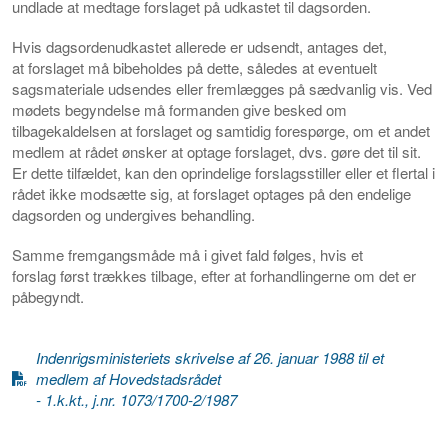
undlade at medtage forslaget på udkastet til dagsorden.
Hvis dagsordenudkastet allerede er udsendt, antages det,
at forslaget må bibeholdes på dette, således at eventuelt
sagsmateriale udsendes eller fremlægges på sædvanlig vis. Ved
mødets begyndelse må formanden give besked om
tilbagekaldelsen at forslaget og samtidig forespørge, om et andet
medlem at rådet ønsker at optage forslaget, dvs. gøre det til sit.
Er dette tilfældet, kan den oprindelige forslagsstiller eller et flertal i
rådet ikke modsætte sig, at forslaget optages på den endelige
dagsorden og undergives behandling.
Samme fremgangsmåde må i givet fald følges, hvis et
forslag først trækkes tilbage, efter at forhandlingerne om det er
påbegyndt.
Indenrigsministeriets skrivelse af 26. januar 1988 til et
medlem af Hovedstadsrådet
- 1.k.kt., j.nr. 1073/1700-2/1987