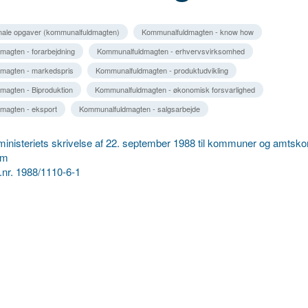
ale opgaver (kommunalfuldmagten)
Kommunalfuldmagten - know how
agten - forarbejdning
Kommunalfuldmagten - erhvervsvirksomhed
magten - markedspris
Kommunalfuldmagten - produktudvikling
magten - Biproduktion
Kommunalfuldmagten - økonomisk forsvarlighed
magten - eksport
Kommunalfuldmagten - salgsarbejde
ministeriets skrivelse af 22. september 1988 til kommuner og amts
um
 j.nr. 1988/1110-6-1