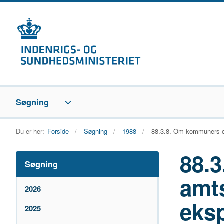
Søgning
Du er her:
Forside
Søgning
1988
88.3.8. Om kommuners og
88.
Søgning
amt
2026
eksp
2025