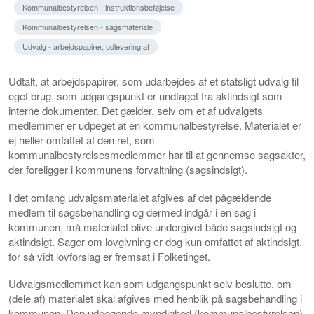
Kommunalbestyrelsen - instruktionsbeføjelse
Kommunalbestyrelsen - sagsmateriale
Udvalg - arbejdspapirer, udlevering af
Udtalt, at arbejdspapirer, som udarbejdes af et statsligt udvalg til
eget brug, som udgangspunkt er undtaget fra aktindsigt som
interne dokumenter. Det gælder, selv om et af udvalgets
medlemmer er udpeget at en kommunalbestyrelse. Materialet er
ej heller omfattet af den ret, som
kommunalbestyrelsesmedlemmer har til at gennemse sagsakter,
der foreligger i kommunens forvaltning (sagsindsigt).
I det omfang udvalgsmaterialet afgives af det pågældende
medlem til sagsbehandling og dermed indgår i en sag i
kommunen, må materialet blive undergivet både sagsindsigt og
aktindsigt. Sager om lovgivning er dog kun omfattet af aktindsigt,
for så vidt lovforslag er fremsat i Folketinget.
Udvalgsmedlemmet kan som udgangspunkt selv beslutte, om
(dele af) materialet skal afgives med henblik på sagsbehandling i
kommunen. Den udpegende myndighed (kommunalbestyrelsen)