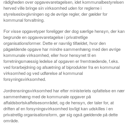
rådigheden over opgavevaretagelsen, idet kommunalbestyrelsen
herved ville bringe sin virksomhed uden for reglerne i
styrelseslovgivningen og de øvrige regler, der gælder for
kommunal forvaltning.
For visse opgavetyper foreligger der dog særlige hensyn, der kan
begrunde en opgavevaretagelse i privatretlige
organisationsformer. Dette er navnlig tilfældet, hvor den
pågældende opgave har mindre sammenhæng med den øvrige
kommunale virksomhed, eller hvor hensynet til en
forretningsmæssig ledelse af opgaven er fremtrædende, f.eks.
ved forarbejdning og afsætning af biprodukter fra en kommunal
virksomhed og ved udførelse af kommunal
forsyningsvirksomhed.
Jordrensningsvirksomhed har efter ministeriets opfattelse en nær
sammenhæng med de kommunale opgaver på
affaldsbortskaffelsesområdet, og de hensyn, der taler for, at
driften af en forsyningsvirksomhed lovIigt kan udskilles i en
privatretlig organisationsform, gør sig også gældende på dette
område.