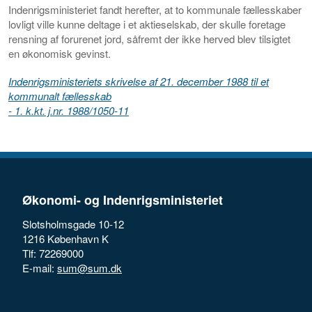
Indenrigsministeriet fandt herefter, at to kommunale fællesskaber
lovligt ville kunne deltage i et aktieselskab, der skulle foretage
rensning af forurenet jord, såfremt der ikke herved blev tilsigtet
en økonomisk gevinst.
Indenrigsministeriets skrivelse af 21. december 1988 til et
kommunalt fællesskab
- 1. k.kt. j.nr. 1988/1050-11
Økonomi- og Indenrigsministeriet
Slotsholmsgade 10-12
1216 København K
Tlf: 72269000
E-mail:
sum@sum.dk