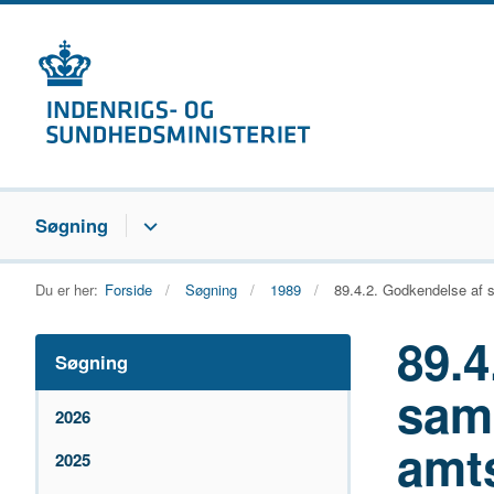
Søgning
Du er her:
Forside
Søgning
1989
89.4.2. Godkendelse af 
89.4
Søgning
sam
2026
amt
2025