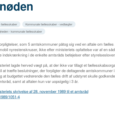
rnøden
 fællesskaber
Kommunale fællesskaber - vedtægter
gheden - kommunale fællesskaber
 forpligtelser, som 5 amtskommuner påtog sig ved en aftale om fælles
 mobil nyrestensknuser, ikke efter ministeriets opfattelse var af en så
e indskrænkning i de enkelte amtsråds beføjelser efter styrelsesloven, 
steriet lagde herved vægt på, at der ikke var tillagt et fællesskabsorg
l at træffe beslutninger, der forpligter de deltagende amtskommuner
 at budgettet vedrørende den fælles drift af udstyret skulle godkende
tsråd, samt at aftalen kun var uopsigelig i 3 år.
steriets skrivelse af 28. november 1989 til et amtsråd
r. 1989/1051-4