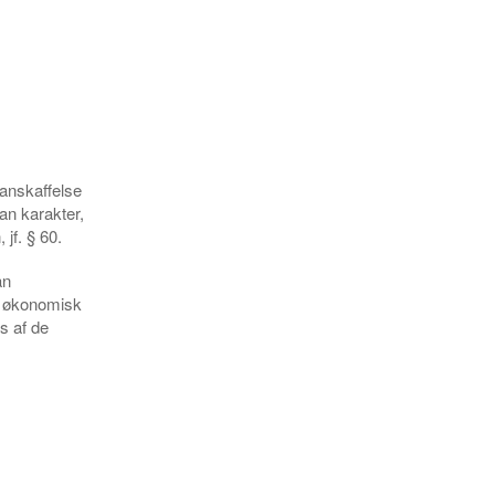
 anskaffelse
dan karakter,
jf. § 60.
an
 i økonomisk
s af de