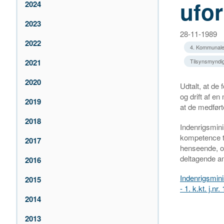
ufo
2024
2023
28-11-1989
2022
4. Kommunale
2021
Tilsynsmyndi
2020
Udtalt, at de
og drift af en
2019
at de medført
2018
Indenrigsmini
kompetence ti
2017
henseende, og
deltagende am
2016
Indenrigsmini
2015
- 1. k.kt. j.n
2014
2013