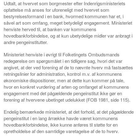
Udtalt, at hvervet som borgmester efter Indenrigsministeriets
opfattelse må anses for uforeneligt med hvervet som
bestyrelsesformand i en bank, hvormed kommunen har et, i
såvel art som omfang, meget betydeligt engagement. Ministeriet
henviste herved til, at banken var kommunens
hovedbankforbindelse, og at kun ubetydelige midler var anbragt i
andre pengeinstitutter.
Ministeriet henviste i øvrigt til Folketingets Ombudsmands
redegørelse om spørgsmålet i en tidligere sag, hvori det var
angivet, at der ved forening af de to nævnte hverv må fastsættes
retningslinier for administration, kontrol m.v. af kommunens
økonomiske dispositioner, men at dette kun kommer på tale,
hvor en konkret vurdering af arten og omfanget af kommunens
engagement med det pågældende pengeinstitut ikke gør en
forening af hvervene ubetinget udelukket (FOB 1981, side 115).
Endelig bemærkede ministeriet, at det forhold, at det pågældende
pengeinstitut i en lang årrække havde været kommunens
hovedbankforbindelse, ikke kunne anføres til støtte for en
opretholdelse af den samtidige varetagelse af de to hverv.