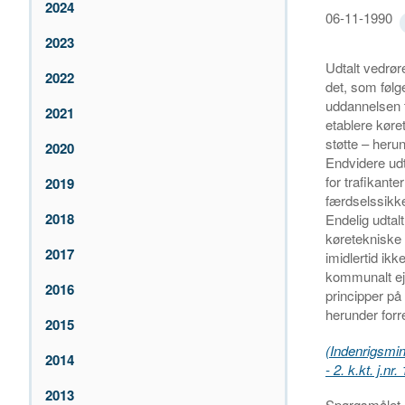
2024
06-11-1990
2023
Udtalt vedrør
2022
det, som følg
uddannelsen t
2021
etablere køre
støtte – herun
2020
Endvidere udta
for trafikant
2019
færdselssikk
2018
Endelig udtal
køretekniske 
2017
imidlertid ik
kommunalt ej
2016
principper p
herunder forr
2015
(Indenrigsmini
2014
- 2. k.kt. j.n
2013
Spørgsmålet e