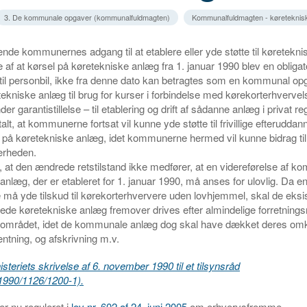
3. De kommunale opgaver (kommunalfuldmagten)
Kommunalfuldmagten - køreteknis
ende kommunernes adgang til at etablere eller yde støtte til køretekni
e af at kørsel på køretekniske anlæg fra 1. januar 1990 blev en obligato
il personbil, ikke fra denne dato kan betragtes som en kommunal op
tekniske anlæg til brug for kurser i forbindelse med kørekorterhvervels
der garantistillelse – til etablering og drift af sådanne anlæg i privat reg
lt, at kommunerne fortsat vil kunne yde støtte til frivillige efterudda
er på køretekniske anlæg, idet kommunerne hermed vil kunne bidrag ti
erheden.
t, at den ændrede retstilstand ikke medfører, at en videreførelse af 
anlæg, der er etableret for 1. januar 1990, må anses for ulovlig. Da
ke må yde tilskud til kørekorterhververe uden lovhjemmel, skal de eks
ede køretekniske anlæg fremover drives efter almindelige forretnin
å området, idet de kommunale anlæg dog skal have dækket deres omk
entning, og afskrivning m.v.
steriets skrivelse af 6. november 1990 til et tilsynsråd
r. 1990/1126/1200-1).
r nu reguleret i
lov nr. 602 af 24. juni 2005
om erhvervsfremme.