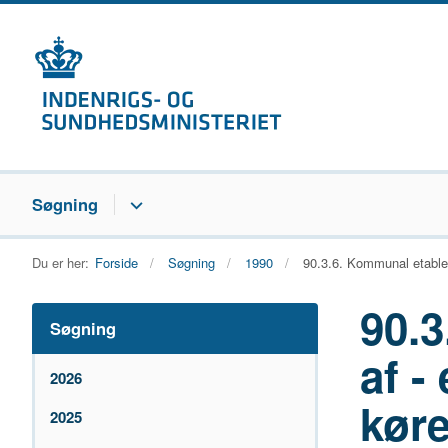
Søgning
Du er her:
Forside
Søgning
1990
90.3.6. Kommunal etableri
90.3
Søgning
af - 
2026
kør
2025