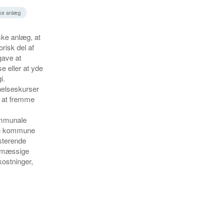
ke anlæg
ske anlæg, at
risk del af
gave at
e eller at yde
i.
nnelseskurser
l at fremme
kommunale
 en kommune
isterende
gsmæssige
ostninger,