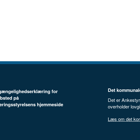
Det kommunale
ilgængelighedserklæring for
bsted på
Det er Ankestyr
seringsstyrelsens hjemmeside
overholder lovg
Læs om det komm