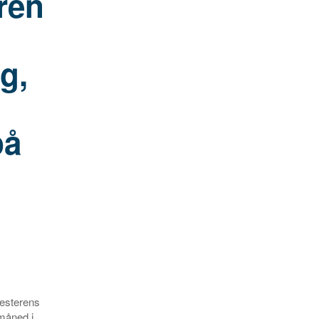
ren
g,
på
mesterens
måned i