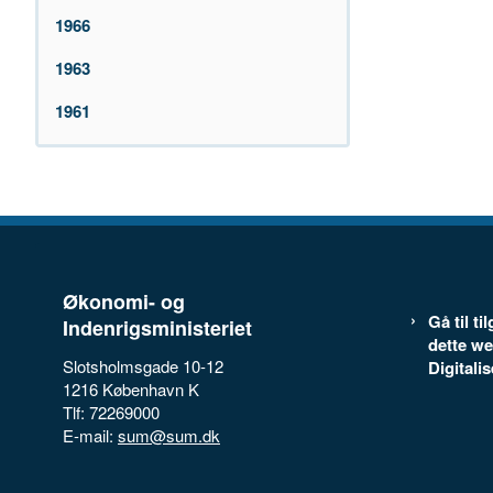
1966
1963
1961
Økonomi- og
Gå til t
Indenrigsministeriet
dette we
Slotsholmsgade 10-12
Digitali
1216 København K
Tlf: 72269000
E-mail:
sum@sum.dk