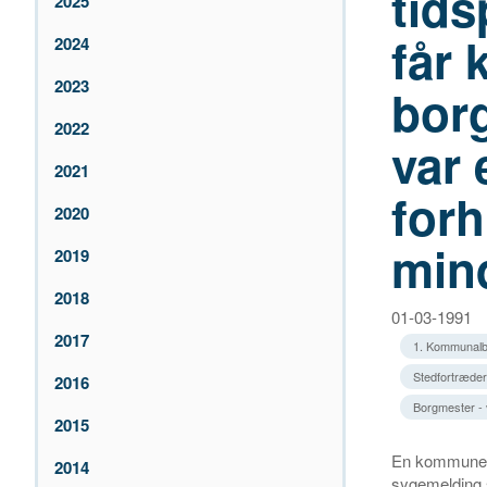
tid
2025
får 
2024
2023
bor
2022
var 
2021
forh
2020
min
2019
2018
01-03-1991
2017
1. Kommunalb
Stedfortræder
2016
Borgmester - 
2015
En kommune h
2014
sygemelding 