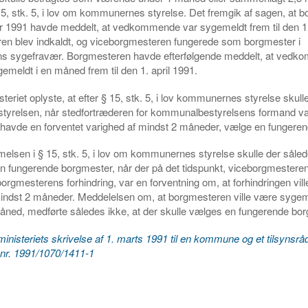
 15, stk. 5, i lov om kommunernes styrelse. Det fremgik af sagen, at 
ar 1991 havde meddelt, at vedkommende var sygemeldt frem til den 1
ren blev indkaldt, og viceborgmesteren fungerede som borgmester i
s sygefravær. Borgmesteren havde efterfølgende meddelt, at vedk
gemeldt i en måned frem til den 1. april 1991.
teriet oplyste, at efter § 15, stk. 5, i lov kommunernes styrelse skull
yrelsen, når stedfortræderen for kommunalbestyrelsens formand var
 havde en forventet varighed af mindst 2 måneder, vælge en fungere
elsen i § 15, stk. 5, i lov om kommunernes styrelse skulle der såle
 fungerende borgmester, når der på det tidspunkt, viceborgmesteren
borgmesterens forhindring, var en forventning om, at forhindringen vil
mindst 2 måneder. Meddelelsen om, at borgmesteren ville være sygem
måned, medførte således ikke, at der skulle vælges en fungerende bo
ministeriets skrivelse af 1. marts 1991 til en kommune og et tilsynsrå
 j.nr. 1991/1070/1411-1