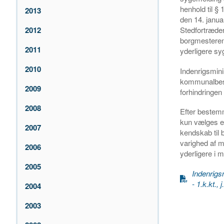
henhold til §
2013
den 14. janu
Stedfortræde
2012
borgmesteren
2011
yderligere sy
2010
Indenrigsminis
kommunalbest
2009
forhindringen
2008
Efter bestemm
kun vælges en
2007
kendskab til 
varighed af 
2006
yderligere i 
2005
Indenrigs
- 1.k.kt.,
2004
2003