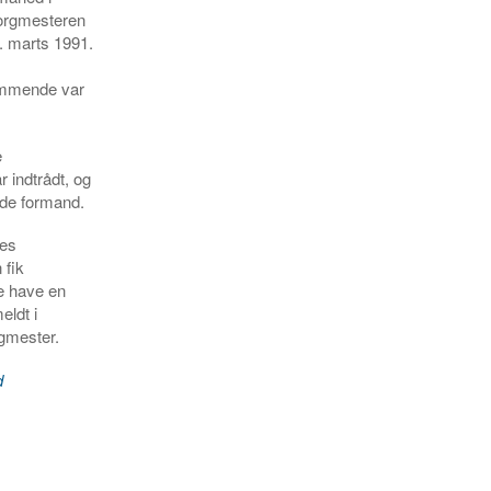
borgmesteren
. marts 1991.
ommende var
e
 indtrådt, og
nde formand.
des
 fik
le have en
eldt i
rgmester.
d