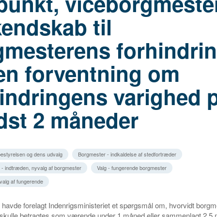
spunkt, viceborgmeste
kendskab til
gmesterens forhindrin
en forventning om
indringens varighed 
dst 2 måneder
estyrelsen og dens udvalg
Borgmester - indkaldelse af stedfortræder
 - indtræden, nyvalg af borgmester
Valg - fungerende borgmester
valg af fungerende
avde forelagt Indenrigsministeriet et spørgsmål om, hvorvidt borg
skulle betragtes som værende under 1 måned eller sammenlagt 2,5 