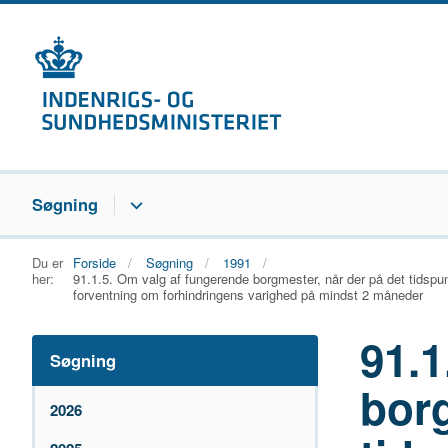
Søgning
Du er
Forside
Søgning
1991
her:
91.1.5. Om valg af fungerende borgmester, når der på det tidspun
forventning om forhindringens varighed på mindst 2 måneder
91.1
Søgning
borg
2026