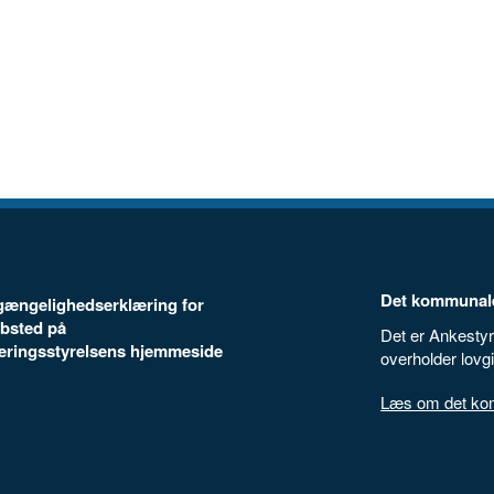
Det kommunale
ilgængelighedserklæring for
bsted på
Det er Ankestyr
seringsstyrelsens hjemmeside
overholder lovg
Læs om det komm