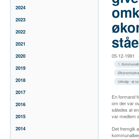
omko
2024
2023
øko
2022
stå
2021
2020
05-12-1991
1. Kommunalb
2019
Økonomiudvalg
2018
Udvalg - ej n
2017
En formand fo
om der var o
2016
således at en
var medlem af
2015
2014
Det fremgik a
kommunalbest