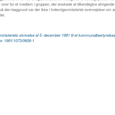
over for et medlem i gruppen, der ønskede at tilkendegive afvigende
på den baggrund var der ikke i Indenrigsministeriet overvejelser om 
ler.
ministeriets skrivelse af 5. december 1991 til et kommunalbestyrel
j.nr. 1991/1073/0609-1