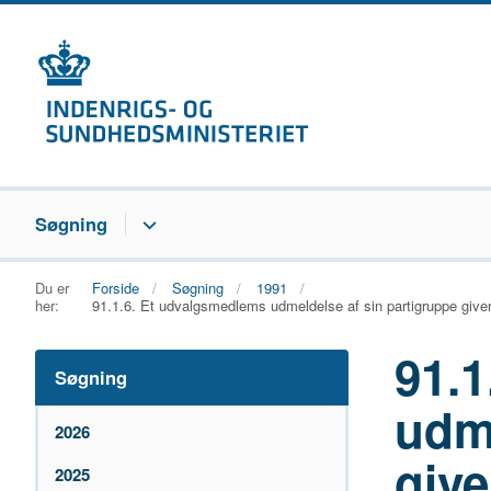
Søgning
Du er
Forside
Søgning
1991
her:
91.1.6. Et udvalgsmedlems udmeldelse af sin partigruppe give
91.
Søgning
udme
2026
give
2025