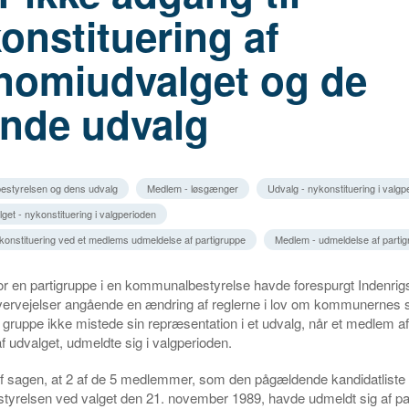
nstituering af
nomiudvalget og de
ende udvalg
estyrelsen og dens udvalg
Medlem - løsgænger
Udvalg - nykonstituering i valgp
et - nykonstituering i valgperioden
ykonstituering ved et medlems udmeldelse af partigruppe
Medlem - udmeldelse af parti
r en partigruppe i en kommunalbestyrelse havde forespurgt Indenrigs
vervejelser angående en ændring af reglerne i lov om kommunernes s
 gruppe ikke mistede sin repræsentation i et udvalg, når et medlem a
 udvalget, udmeldte sig i valgperioden.
f sagen, at 2 af de 5 medlemmer, som den pågældende kandidatliste fi
yrelsen ved valget den 21. november 1989, havde udmeldt sig af par