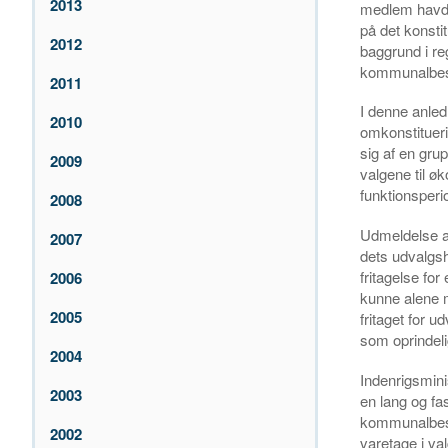
2013
medlem havde 
på det konst
2012
baggrund i re
kommunalbest
2011
I denne anled
2010
omkonstituer
sig af en grup
2009
valgene til ø
funktionsperi
2008
Udmeldelse af
2007
dets udvalgsh
fritagelse fo
2006
kunne alene 
2005
fritaget for 
som oprindeli
2004
Indenrigsmini
2003
en lang og fa
kommunalbesty
2002
varetage i va