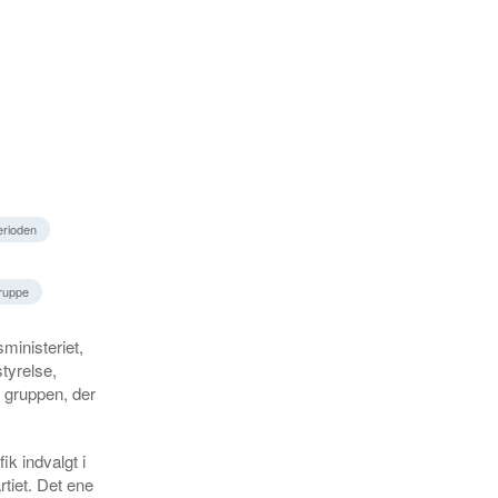
erioden
gruppe
ministeriet,
tyrelse,
f gruppen, der
k indvalgt i
tiet. Det ene