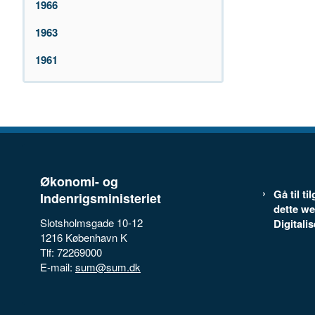
1966
1963
1961
Økonomi- og
Gå til t
Indenrigsministeriet
dette we
Slotsholmsgade 10-12
Digitali
1216 København K
Tlf: 72269000
E-mail:
sum@sum.dk