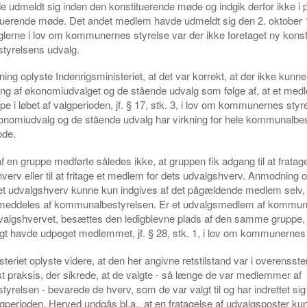
udmeldt sig inden den konstituerende møde og indgik derfor ikke i 
ituerende møde. Det andet medlem havde udmeldt sig den 2. oktober
glerne i lov om kommunernes styrelse var der ikke foretaget ny konsti
yrelsens udvalg.
ning oplyste Indenrigsministeriet, at det var korrekt, at der ikke kunn
ing af økonomiudvalget og de stående udvalg som følge af, at et me
pe i løbet af valgperioden, jf. § 17, stk. 3, i lov om kommunernes styr
konomiudvalg og de stående udvalg har virkning for hele kommunalbe
ode.
 en gruppe medførte således ikke, at gruppen fik adgang til at frata
verv eller til at fritage et medlem for dets udvalgshverv. Anmodning 
r et udvalgshverv kunne kun indgives af det pågældende medlem selv, 
meddeles af kommunalbestyrelsen. Er et udvalgsmedlem af kommun
udvalgshvervet, besættes den ledigblevne plads af den samme gruppe,
gt havde udpeget medlemmet, jf. § 28, stk. 1, i lov om kommunernes 
steriet oplyste videre, at den her angivne retstilstand var i overens
st praksis, der sikrede, at de valgte - så længe de var medlemmer af
relsen - bevarede de hverv, som de var valgt til og har indrettet sig
lgperioden. Herved undgås bl.a., at en fratagelse af udvalgsposter ku