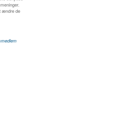
 meninger.
at ændre de
sesmedlem