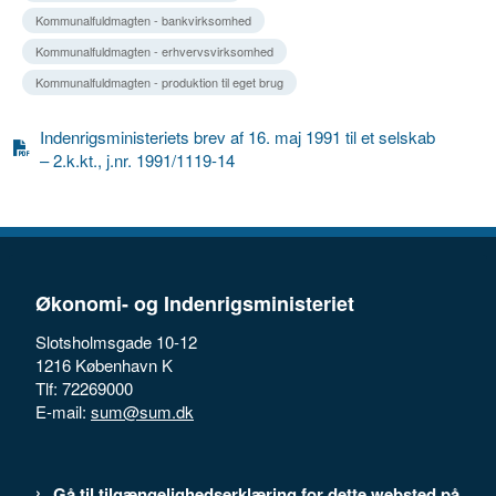
Kommunalfuldmagten - bankvirksomhed
Kommunalfuldmagten - erhvervsvirksomhed
Kommunalfuldmagten - produktion til eget brug
Indenrigsministeriets brev af 16. maj 1991 til et selskab
– 2.k.kt., j.nr. 1991/1119-14
Økonomi- og Indenrigsministeriet
Slotsholmsgade 10-12
1216 København K
Tlf: 72269000
E-mail:
sum@sum.dk
Gå til tilgængelighedserklæring for dette websted på