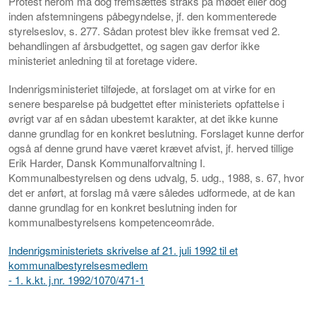
Protest herom må dog fremsættes straks på mødet eller dog
inden afstemningens påbegyndelse, jf. den kommenterede
styrelseslov, s. 277. Sådan protest blev ikke fremsat ved 2.
behandlingen af årsbudgettet, og sagen gav derfor ikke
ministeriet anledning til at foretage videre.
Indenrigsministeriet tilføjede, at forslaget om at virke for en
senere besparelse på budgettet efter ministeriets opfattelse i
øvrigt var af en sådan ubestemt karakter, at det ikke kunne
danne grundlag for en konkret beslutning. Forslaget kunne derfor
også af denne grund have været krævet afvist, jf. herved tillige
Erik Harder, Dansk Kommunalforvaltning I.
Kommunalbestyrelsen og dens udvalg, 5. udg., 1988, s. 67, hvor
det er anført, at forslag må være således udformede, at de kan
danne grundlag for en konkret beslutning inden for
kommunalbestyrelsens kompetenceområde.
Indenrigsministeriets skrivelse af 21. juli 1992 til et
kommunalbestyrelsesmedlem
- 1. k.kt. j.nr. 1992/1070/471-1