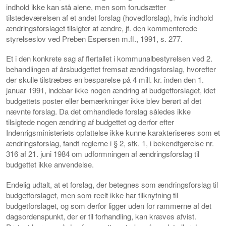
indhold ikke kan stå alene, men som forudsætter
tilstedeværelsen af et andet forslag (hovedforslag), hvis indhold
ændringsforslaget tilsigter at ændre, jf. den kommenterede
styrelseslov ved Preben Espersen m.fl., 1991, s. 277.
Et i den konkrete sag af flertallet i kommunalbestyrelsen ved 2.
behandlingen af årsbudgettet fremsat ændringsforslag, hvorefter
der skulle tilstræbes en besparelse på 4 mill. kr. inden den 1.
januar 1991, indebar ikke nogen ændring af budgetforslaget, idet
budgettets poster eller bemærkninger ikke blev berørt af det
nævnte forslag. Da det omhandlede forslag således ikke
tilsigtede nogen ændring af budgettet og derfor efter
Indenrigsministeriets opfattelse ikke kunne karakteriseres som et
ændringsforslag, fandt reglerne i § 2, stk. 1, i bekendtgørelse nr.
316 af 21. juni 1984 om udformningen af ændringsforslag til
budgettet ikke anvendelse.
Endelig udtalt, at et forslag, der betegnes som ændringsforslag til
budgetforslaget, men som reelt ikke har tilknytning til
budgetforslaget, og som derfor ligger uden for rammerne af det
dagsordenspunkt, der er til forhandling, kan kræves afvist.