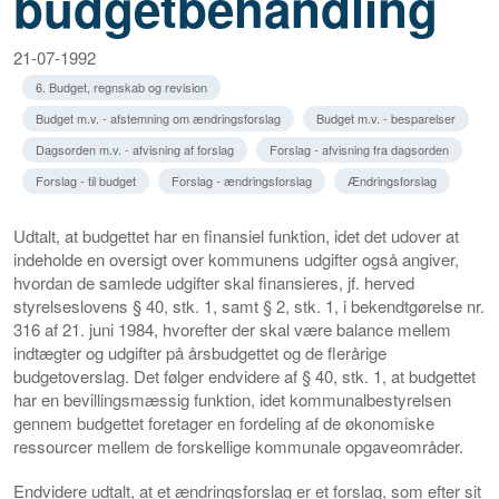
budgetbehandling
21-07-1992
6. Budget, regnskab og revision
Budget m.v. - afstemning om ændringsforslag
Budget m.v. - besparelser
Dagsorden m.v. - afvisning af forslag
Forslag - afvisning fra dagsorden
Forslag - til budget
Forslag - ændringsforslag
Ændringsforslag
Udtalt, at budgettet har en finansiel funktion, idet det udover at
indeholde en oversigt over kommunens udgifter også angiver,
hvordan de samlede udgifter skal finansieres, jf. herved
styrelseslovens § 40, stk. 1, samt § 2, stk. 1, i bekendtgørelse nr.
316 af 21. juni 1984, hvorefter der skal være balance mellem
indtægter og udgifter på årsbudgettet og de flerårige
budgetoverslag. Det følger endvidere af § 40, stk. 1, at budgettet
har en bevillingsmæssig funktion, idet kommunalbestyrelsen
gennem budgettet foretager en fordeling af de økonomiske
ressourcer mellem de forskellige kommunale opgaveområder.
Endvidere udtalt, at et ændringsforslag er et forslag, som efter sit