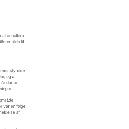
m at annullere
ftsområde til
ernes styrelse
er, og at
når der er
ninger.
tsområde
r var en følge
meldelse af