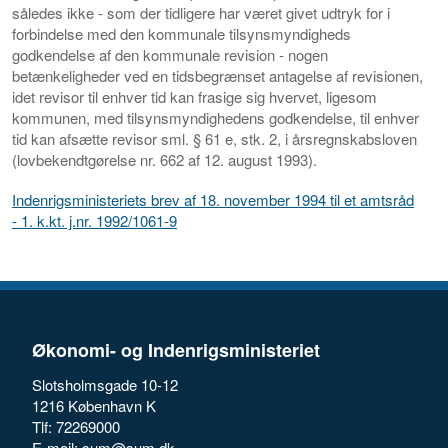
således ikke - som der tidligere har været givet udtryk for i
forbindelse med den kommunale tilsynsmyndigheds
godkendelse af den kommunale revision - nogen
betænkeligheder ved en tidsbegrænset antagelse af revisionen,
idet revisor til enhver tid kan frasige sig hvervet, ligesom
kommunen, med tilsynsmyndighedens godkendelse, til enhver
tid kan afsætte revisor sml. § 61 e, stk. 2, i årsregnskabsloven
(lovbekendtgørelse nr. 662 af 12. august 1993).
Indenrigsministeriets brev af 18. november 1994 til et amtsråd
- 1. k.kt. j.nr. 1992/1061-9
Økonomi- og Indenrigsministeriet
Slotsholmsgade 10-12
1216 København K
Tlf: 72269000
E-mail:
sum@sum.dk