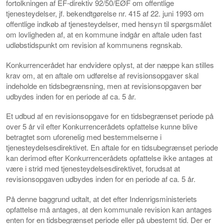
fortolkningen af EF-direktiv 92/50/EØF om offentlige
tjenesteydelser, jf. bekendtgørelse nr. 415 af 22. juni 1993 om
offentlige indkøb af tjenesteydelser, med hensyn til spørgsmålet
om lovligheden af, at en kommune indgår en aftale uden fast
udløbstidspunkt om revision af kommunens regnskab.
Konkurrencerådet har endvidere oplyst, at der næppe kan stilles
krav om, at en aftale om udførelse af revisionsopgaver skal
indeholde en tidsbegrænsning, men at revisionsopgaven bør
udbydes inden for en periode af ca. 5 år.
Et udbud af en revisionsopgave for en tidsbegrænset periode på
over 5 år vil efter Konkurrencerådets opfattelse kunne blive
betragtet som uforenelig med bestemmelserne i
tjenesteydelsesdirektivet. En aftale for en tidsubegrænset periode
kan derimod efter Konkurrencerådets opfattelse ikke antages at
være i strid med tjenesteydelsesdirektivet, forudsat at
revisionsopgaven udbydes inden for en periode af ca. 5 år.
På denne baggrund udtalt, at det efter Indenrigsministeriets
opfattelse må antages, at den kommunale revision kan antages
enten for en tidsbegrænset periode eller på ubestemt tid. Der er