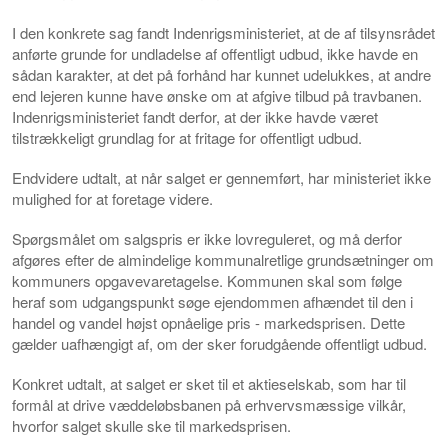
I den konkrete sag fandt Indenrigsministeriet, at de af tilsynsrådet
anførte grunde for undladelse af offentligt udbud, ikke havde en
sådan karakter, at det på forhånd har kunnet udelukkes, at andre
end lejeren kunne have ønske om at afgive tilbud på travbanen.
Indenrigsministeriet fandt derfor, at der ikke havde været
tilstrækkeligt grundlag for at fritage for offentligt udbud.
Endvidere udtalt, at når salget er gennemført, har ministeriet ikke
mulighed for at foretage videre.
Spørgsmålet om salgspris er ikke lovreguleret, og må derfor
afgøres efter de almindelige kommunalretlige grundsætninger om
kommuners opgavevaretagelse. Kommunen skal som følge
heraf som udgangspunkt søge ejendommen afhændet til den i
handel og vandel højst opnåelige pris - markedsprisen. Dette
gælder uafhængigt af, om der sker forudgående offentligt udbud.
Konkret udtalt, at salget er sket til et aktieselskab, som har til
formål at drive væddeløbsbanen på erhvervsmæssige vilkår,
hvorfor salget skulle ske til markedsprisen.