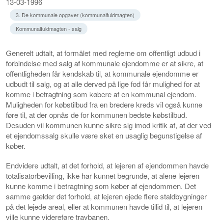
13-03-1996
3. De kommunale opgaver (kommunalfuldmagten)
Kommunalfuldmagten - salg
Generelt udtalt, at formålet med reglerne om offentligt udbud i
forbindelse med salg af kommunale ejendomme er at sikre, at
offentligheden får kendskab til, at kommunale ejendomme er
udbudt til salg, og at alle derved på lige fod får mulighed for at
komme i betragtning som købere af en kommunal ejendom.
Muligheden for købstilbud fra en bredere kreds vil også kunne
føre til, at der opnås de for kommunen bedste købstilbud.
Desuden vil kommunen kunne sikre sig imod kritik af, at der ved
et ejendomssalg skulle være sket en usaglig begunstigelse af
køber.
Endvidere udtalt, at det forhold, at lejeren af ejendommen havde
totalisatorbevilling, ikke har kunnet begrunde, at alene lejeren
kunne komme i betragtning som køber af ejendommen. Det
samme gælder det forhold, at lejeren ejede flere staldbygninger
på det lejede areal, eller at kommunen havde tillid til, at lejeren
ville kunne videreføre travbanen.