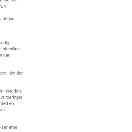
, vil
g af den
ærlig
 offentlige
rivat
den, idet der
.
ministeriets
 vurderinger
e med en
r i
ser efter