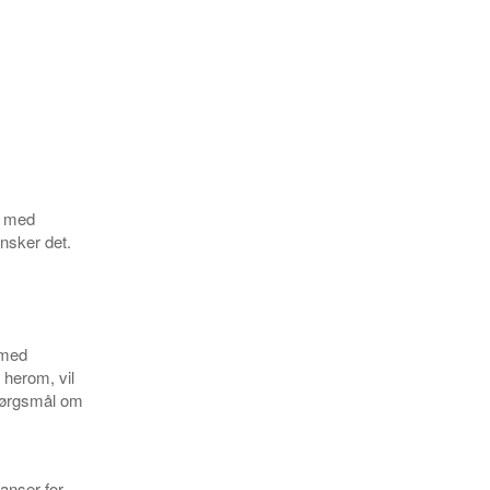
e med
nsker det.
 med
 herom, vil
pørgsmål om
anser for