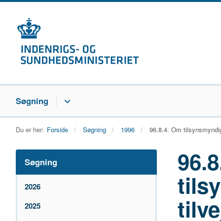
Søgning
Du er her:
Forside
Søgning
1996
96.8.4. Om tilsynsmyndig
96.8
Søgning
til
2026
tilv
2025