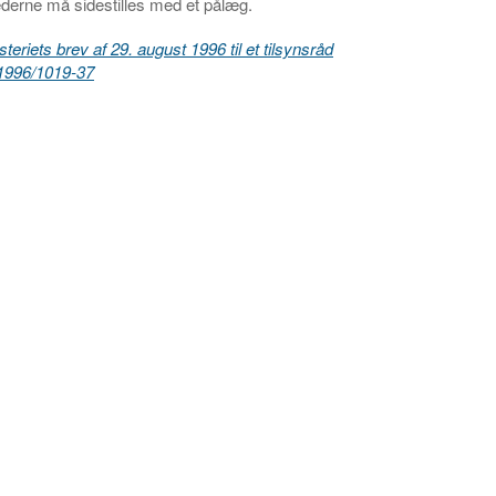
erne må sidestilles med et pålæg.
teriets brev af 29. august 1996 til et tilsynsråd
r. 1996/1019-37