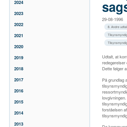
sag
2024
2023
29-08-1996
2022
8. Andre udtal
2021
Tilsynsmyndig
Tilsynsmyndigh
2020
Udtalt, at ko
2019
redegørelser
Dette følger a
2018
2017
På grundlag 
tilsynsmyndi
2016
ressortmyndig
lovgivningen.
2015
tilsynsmyndi
forståelsen a
2014
tilsynsmyndig
2013
Da kommunen h