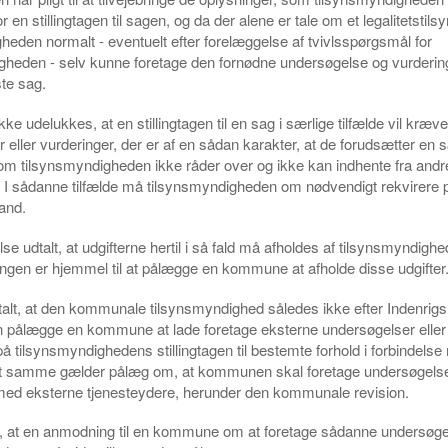
 en stillingtagen til sagen, og da der alene er tale om et legalitetstilsyn
heden normalt - eventuelt efter forelæggelse af tvivlsspørgsmål for
gheden - selv kunne foretage den fornødne undersøgelse og vurderin
te sag.
ke udelukkes, at en stillingtagen til en sag i særlige tilfælde vil kræve
 eller vurderinger, der er af en sådan karakter, at de forudsætter en s
om tilsynsmyndigheden ikke råder over og ikke kan indhente fra andre
I sådanne tilfælde må tilsynsmyndigheden om nødvendigt rekvirere p
and.
lse udtalt, at udgifterne hertil i så fald må afholdes af tilsynsmyndighe
ningen er hjemmel til at pålægge en kommune at afholde disse udgifter
alt, at den kommunale tilsynsmyndighed således ikke efter Indenrigs
n pålægge en kommune at lade foretage eksterne undersøgelser eller
å tilsynsmyndighedens stillingtagen til bestemte forhold i forbindels
t samme gælder pålæg om, at kommunen skal foretage undersøgelse
ed eksterne tjenesteydere, herunder den kommunale revision.
t, at en anmodning til en kommune om at foretage sådanne undersøgel