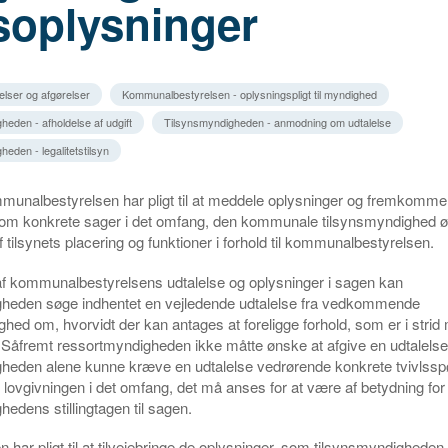
soplysninger
elser og afgørelser
Kommunalbestyrelsen - oplysningspligt til myndighed
heden - afholdelse af udgift
Tilsynsmyndigheden - anmodning om udtalelse
eden - legalitetstilsyn
mmunalbestyrelsen har pligt til at meddele oplysninger og fremkomm
 om konkrete sager i det omfang, den kommunale tilsynsmyndighed ø
f tilsynets placering og funktioner i forhold til kommunalbestyrelsen.
af kommunalbestyrelsens udtalelse og oplysninger i sagen kan
gheden søge indhentet en vejledende udtalelse fra vedkommende
hed om, hvorvidt der kan antages at foreligge forhold, som er i strid
 Såfremt ressortmyndigheden ikke måtte ønske at afgive en udtalelse
gheden alene kunne kræve en udtalelse vedrørende konkrete tvivlss
f lovgivningen i det omfang, det må anses for at være af betydning for
hedens stillingtagen til sagen.
ar pligt til at tilvejebringe de oplysninger, som tilsynsmyndigheden 