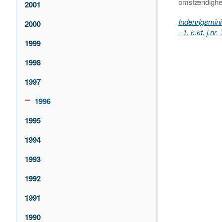
omstændighed
2001
Indenrigsminis
2000
- 1. k.kt. j.n
1999
1998
1997
1996
1995
1994
1993
1992
1991
1990