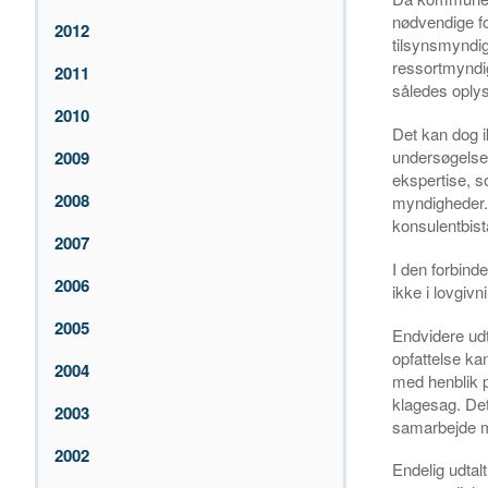
nødvendige for
2012
tilsynsmyndig
ressortmyndi
2011
således oplys
2010
Det kan dog ik
undersøgelser
2009
ekspertise, s
2008
myndigheder. 
konsulentbist
2007
I den forbinde
2006
ikke i lovgiv
2005
Endvidere udt
opfattelse ka
2004
med henblik p
klagesag. De
2003
samarbejde m
2002
Endelig udtal