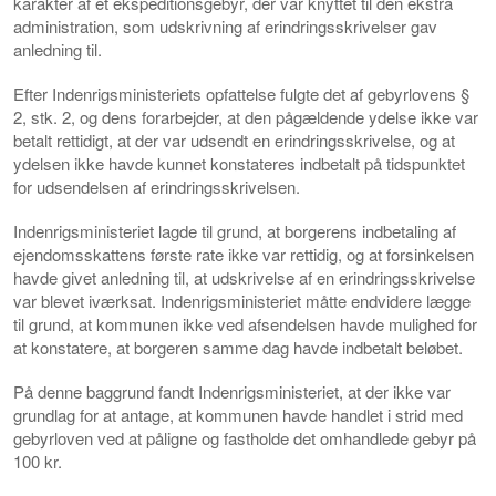
karakter af et ekspeditionsgebyr, der var knyttet til den ekstra
administration, som udskrivning af erindringsskrivelser gav
anledning til.
Efter Indenrigsministeriets opfattelse fulgte det af gebyrlovens §
2, stk. 2, og dens forarbejder, at den pågældende ydelse ikke var
betalt rettidigt, at der var udsendt en erindringsskrivelse, og at
ydelsen ikke havde kunnet konstateres indbetalt på tidspunktet
for udsendelsen af erindringsskrivelsen.
Indenrigsministeriet lagde til grund, at borgerens indbetaling af
ejendomsskattens første rate ikke var rettidig, og at forsinkelsen
havde givet anledning til, at udskrivelse af en erindringsskrivelse
var blevet iværksat. Indenrigsministeriet måtte endvidere lægge
til grund, at kommunen ikke ved afsendelsen havde mulighed for
at konstatere, at borgeren samme dag havde indbetalt beløbet.
På denne baggrund fandt Indenrigsministeriet, at der ikke var
grundlag for at antage, at kommunen havde handlet i strid med
gebyrloven ved at påligne og fastholde det omhandlede gebyr på
100 kr.