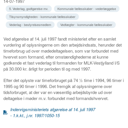
14-07-1997
5. Vederlag, godtgørelse mv.
Kommunale fællesskaber - vederlæggelse
Tilsynsmyndigheden - kommunale fællesskaber
Vederlag - bestyrelsesmedlem
Vedtægter - kommunale fællesskaber
Ved afgørelse af 14. juli 1997 fandt ministeriet efter en samlet
vurdering af oplysningerne om den arbejdsindsats, herunder det
timeforbrug ud over mødedeltagelsen, som var forbundet med
hvervet som formand, efter omstændighederne at kunne
godkende et fast vederlag til formanden for MLK-Vestjylland I/S
på 30.000 kr. årligt for perioden til og med 1997.
Efter det oplyste var timeforbruget på 74 ½ time i 1994, 96 timer i
1995 og 90 timer i 1996. Det fremgik af oplysningerne over
tidsforbruget, at der var en væsentlig arbejdsbyrde ud over
deltagelse i møder m.v. forbundet med formandshvervet.
Indenrigsministeriets afgørelse af 14. juli 1997
- 1.k.kt., j.nr. 1997/1050-15