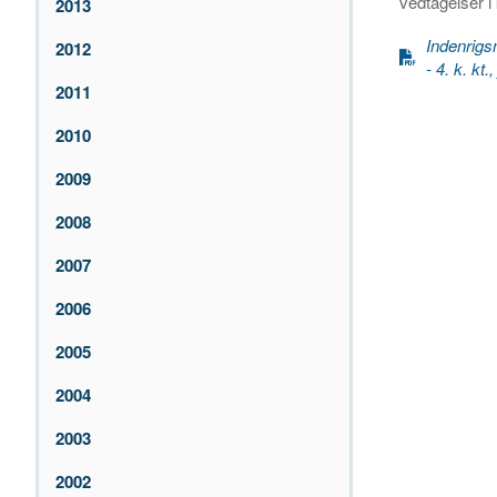
vedtagelser 
2013
Indenrigs
2012
- 4. k. kt.
2011
2010
2009
2008
2007
2006
2005
2004
2003
2002