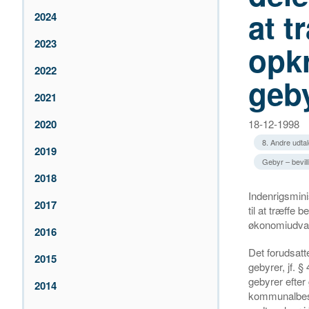
at t
2024
2023
opkr
2022
geb
2021
2020
18-12-1998
8. Andre udtal
2019
Gebyr – bevi
2018
Indenrigsmini
2017
til at træffe
økonomiudvalg
2016
Det forudsatt
2015
gebyrer, jf. 
gebyrer efter
2014
kommunalbesty