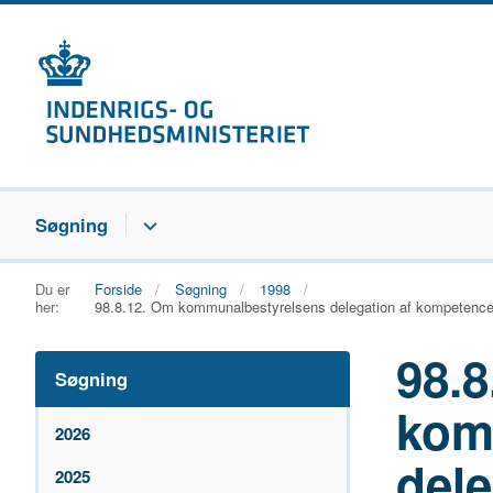
Søgning
Du er
Forside
Søgning
1998
her:
98.8.12. Om kommunalbestyrelsens delegation af kompetencen t
98.8
Søgning
kom
2026
dele
2025