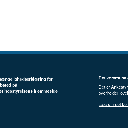
Det kommunale
ilgængelighedserklæring for
bsted på
Det er Ankestyr
seringsstyrelsens hjemmeside
overholder lovg
Læs om det komm