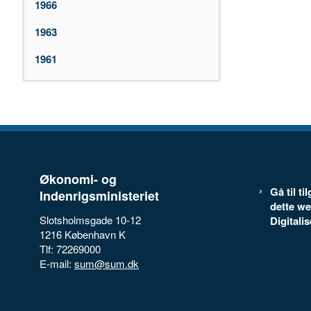
1966
1963
1961
Økonomi- og
Gå til t
Indenrigsministeriet
dette we
Slotsholmsgade 10-12
Digitali
1216 København K
Tlf: 72269000
E-mail:
sum@sum.dk