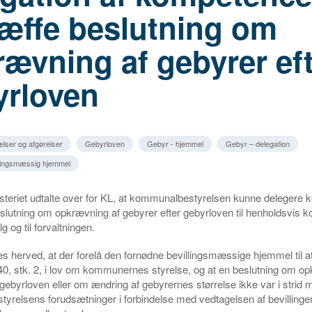
ræffe beslutning om
ævning af gebyrer ef
yrloven
elser og afgørelser
Gebyrloven
Gebyr - hjemmel
Gebyr – delegation
llingsmæssig hjemmel
steriet udtalte over for KL, at kommunalbestyrelsen kunne delegere
 beslutning om opkrævning af gebyrer efter gebyrloven til henholdsvi
 og til forvaltningen.
es herved, at der forelå den fornødne bevillingsmæssige hjemmel til 
§ 40, stk. 2, i lov om kommunernes styrelse, og at en beslutning om o
 gebyrloven eller om ændring af gebyrernes størrelse ikke var i strid 
relsens forudsætninger i forbindelse med vedtagelsen af bevillingen