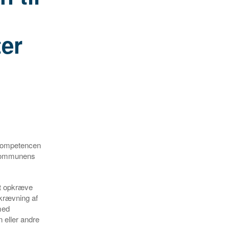
ter
 kompetencen
s kommunens
at opkræve
pkrævning af
med
 eller andre