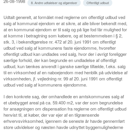
26-08-1998
8. Andre udtalelser og afgørelser
Offentligt udbud
Udtalt generelt, at formålet med reglerne om offentligt udbud ved
salg af kommunal ejendom er at sikre, at alle bliver bekendt med,
at en kommunal ejendom er til salg og på lige fod får mulighed for
at komme i betragtning som købere, og at bestemmelsen i § 2,
stk. 3, i bekendtgørelse nr. 472 af 20. juni 1991 om offentligt
udbud ved salg af kommunens faste ejendomme, hvorefter
offentligt udbud kan undlades ved salg, hvor der i øvrigt foreligger
særlige forhold, der kan begrunde en undladelse af offentligt
udbud, kun tænkes anvendt i ganske særlige tilfælde, f.eks. salg
til en virksomhed af en naboejendom med henblik på udvidelse af
virksomheden, jf. vejledning nr. 99 af 20. juni 1991 om offentligt
udbud ved salg af kommunens ejendomme.
I den konkrete sag, der omhandlede en amtskommunes salg af
et ubebygget areal på ca. 59.400 m2, var der som begrundelse
for ansøgningen om dispensation fra reglerne om offentligt udbud
henvist til, at køber, der var ejer af en tilgrænsende
erhvervsvirksomhed, igennem de seneste år havde gennemført
store udvidelser og næsten havde udnyttet byggemulighederne