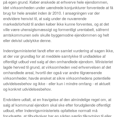
på egen grund. Køber ønskede at erhverve hele ejendommen,
idet virksomheden under uændrede konjunkturer forventede at få
brug for hele arealet inden år 2010. I ansøgningen var der
endvidere henvist til, at salg under de nuværende
markedsforhold til anden køber ikke kunne forventes, og at det
ville være uhensigtsmæssigt og formentligt urentabelt, såfremt
amtskommunen selv skulle byggemodne ejendommen og helt
eller delvist udstykke denne.
Indenrigsministeriet fandt efter en samlet vurdering af sagen ikke,
at der var grundlag for at meddele samtykke til undladelse af
offentligt udbud ved salg af den omhandlede ejendom. Ministeriet
lagde herved til grund, at virksomheden ved erhvervelsen af det
omhandlede areal, hvortil der også var andre tilgrænsende
virksomheder, havde ønsket at sikre virksomhedens potentielle
udvidelsesbehov og ikke - eller kun i mindre omfang - et aktuelt
og konkret udvidelsesbehov.
Endvidere udtalt, at en fravigelse af den almindelige regel om, at
salg af kommunal ejendom skal ske efter forudgående offentligt
udbud, efter Indenrigsministeriets opfattelse normalt må
forudsætte, at tilbudsgiver har en sådan særlig tilknytning til eller