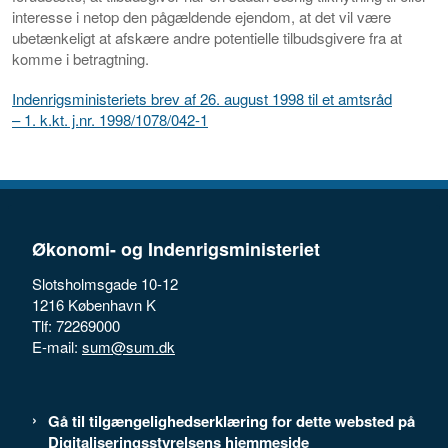
interesse i netop den pågældende ejendom, at det vil være
ubetænkeligt at afskære andre potentielle tilbudsgivere fra at
komme i betragtning.
Indenrigsministeriets brev af 26. august 1998 til et amtsråd
– 1. k.kt. j.nr. 1998/1078/042-1
Økonomi- og Indenrigsministeriet
Slotsholmsgade 10-12
1216 København K
Tlf: 72269000
E-mail:
sum@sum.dk
Gå til tilgængelighedserklæring for dette websted på
Digitaliseringsstyrelsens hjemmeside