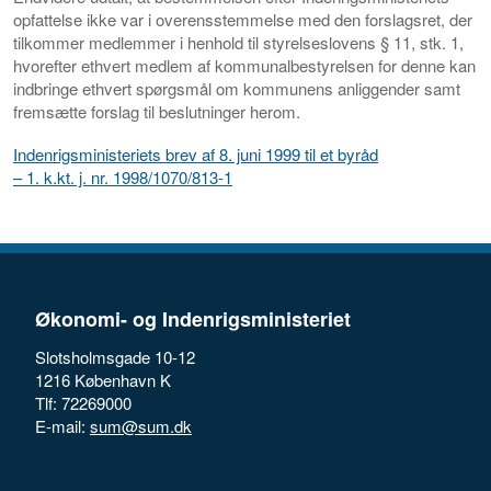
opfattelse ikke var i overensstemmelse med den forslagsret, der
tilkommer medlemmer i henhold til styrelseslovens § 11, stk. 1,
hvorefter ethvert medlem af kommunalbestyrelsen for denne kan
indbringe ethvert spørgsmål om kommunens anliggender samt
fremsætte forslag til beslutninger herom.
Indenrigsministeriets brev af 8. juni 1999 til et byråd
– 1. k.kt. j. nr. 1998/1070/813-1
Økonomi- og Indenrigsministeriet
Slotsholmsgade 10-12
1216 København K
Tlf: 72269000
E-mail:
sum@sum.dk