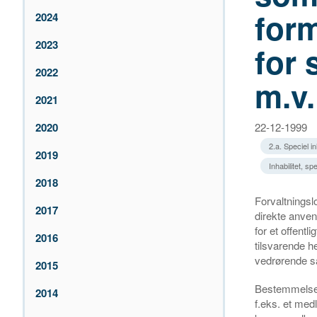
form
2024
2023
for 
2022
m.v.
2021
2020
22-12-1999
2.a. Speciel in
2019
Inhabilitet, 
2018
Forvaltningslo
2017
direkte anven
for et offent
2016
tilsvarende 
vedrørende så
2015
Bestemmelsern
2014
f.eks. et med