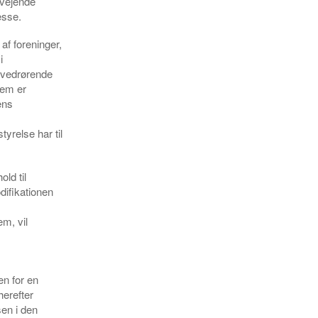
lvejende
esse.
af foreninger,
i
 vedrørende
lem er
ens
yrelse har til
ld til
difikationen
m, vil
en for en
herefter
en i den