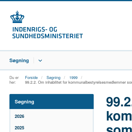
Søgning
Du er
Forside
Søgning
1999
her:
99.2.2. Om inhabilitet for kommunalbestyrelsesmedlemmer som 
99.2
Søgning
kom
2026
som
2025