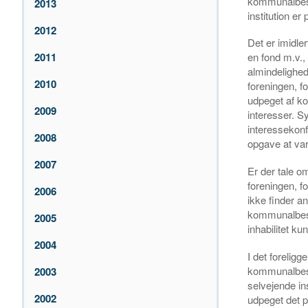
kommunalbest
2013
institution er
2012
Det er imidle
2011
en fond m.v., 
almindelighe
2010
foreningen, 
udpeget af k
2009
interesser. S
interessekonf
2008
opgave at va
2007
Er der tale o
foreningen, f
2006
ikke finder a
kommunalbest
2005
inhabilitet kun
2004
I det forelig
kommunalbesty
2003
selvejende in
2002
udpeget det 