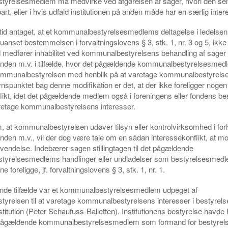
yrelsesmedlem må medvirke ved afgørelsen af sager, hvori den se
 part, eller i hvis udfald institutionen på anden måde har en særlig inter
rtid antaget, at et kommunalbestyrelsesmedlems deltagelse i ledelsen 
uanset bestemmelsen i forvaltningslovens § 3, stk. 1, nr. 3 og 5, ikke 
d medfører inhabilitet ved kommunalbestyrelsens behandling af sager
fonden m.v. i tilfælde, hvor det pågældende kommunalbestyrelsesmed
ommunalbestyrelsen med henblik på at varetage kommunalbestyrels
ynspunktet bag denne modifikation er det, at der ikke foreligger nogen
likt, idet det pågældende medlem også i foreningens eller fondens best
retage kommunalbestyrelsens interesser.
m, at kommunalbestyrelsen udøver tilsyn eller kontrolvirksomhed i forho
onden m.v., vil der dog være tale om en sådan interessekonflikt, at mo
nvendelse. Indebærer sagen stillingtagen til det pågældende
yrelsesmedlems handlinger eller undladelser som bestyrelsesmedle
ne foreligge, jf. forvaltningslovens § 3, stk. 1, nr. 1.
gende tilfælde var et kommunalbestyrelsesmedlem udpeget af
relsen til at varetage kommunalbestyrelsens interesser i bestyrels
stitution (Peter Schaufuss-Balletten). Institutionens bestyrelse havde 
pågældende kommunalbestyrelsesmedlem som formand for bestyrels