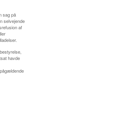
n sag på
en selvejende
srefusion af
ler
ladelser.
 bestyrelse,
rtsat havde
t pågældende