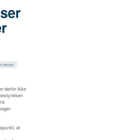
lser
er
disk person
er derfor ikke
bestyrelsen
fra
sager
spunkt, at