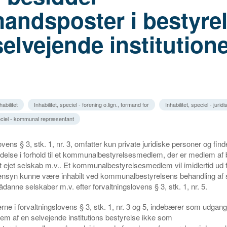
andsposter i bestyre
selvejende institution
habilitet
Inhabilitet, speciel - forening o.lign., formand for
Inhabilitet, speciel - juri
speciel - kommunal repræsentant
vens § 3, stk. 1, nr. 3, omfatter kun private juridiske personer og find
delse i forhold til et kommunalbestyrelsesmedlem, der er medlem af 
ligt ejet selskab m.v.. Et kommunalbestyrelsesmedlem vil imidlertid ud 
hensyn kunne være inhabilt ved kommunalbestyrelsens behandling af 
danne selskaber m.v. efter forvaltningslovens § 3, stk. 1, nr. 5.
e i forvaltningslovens § 3, stk. 1, nr. 3 og 5, indebærer som udgang
lem af en selvejende institutions bestyrelse ikke som