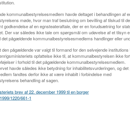
titution.
de kommunalbestyrelsesmedlem havde deltaget i behandlingen af e
relsens møde, hvor man traf beslutning om bevilling af tilskud til d
amt godkendelse af en egnsteateraftale, der er en forudsætning for stat
et. Der var således ikke tale om spørgsmål om udøvelse af et tilsyn el
 til det pågældende kommunalbestyrelsesmedlems handlinger eller und
at den pågældende var valgt til formand for den selvejende institutions
denrigsministeriets opfattelse ikke til, at kommunalbestyrelsen ikke fo
eføjelser i forhold til det pågældende kommunalbestyrelsesmedlem.
et havde således ikke betydning for inhabilitetsvurderingen, og de
dlem fandtes derfor ikke at være inhabilt i forbindelse med
yrelsens behandling af sagen.
steriets brev af 22. december 1999 til en borger
r. 1999/1220/661-1