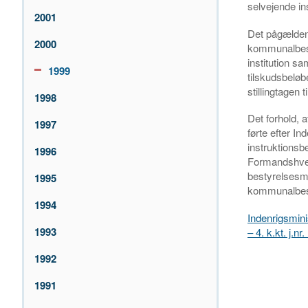
selvejende ins
2001
Det pågælden
2000
kommunalbesty
institution s
1999
tilskudsbeløb
stillingtagen
1998
Det forhold, 
1997
førte efter In
instruktionsb
1996
Formandshverv
bestyrelsesme
1995
kommunalbest
1994
Indenrigsmini
1993
– 4. k.kt. j.n
1992
1991