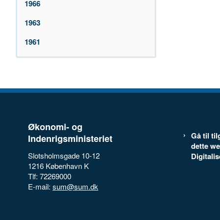
1966
1963
1961
Økonomi- og
Gå til t
Indenrigsministeriet
dette we
Slotsholmsgade 10-12
Digitali
1216 København K
Tlf: 72269000
E-mail:
sum@sum.dk