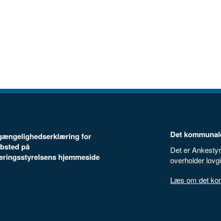
Det kommunale
ilgængelighedserklæring for
bsted på
Det er Ankestyr
seringsstyrelsens hjemmeside
overholder lovg
Læs om det komm