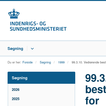
Søgning
Du er her:
Forside
Søgning
1999
99.3.10. Vedrørende bes
99.3
Søgning
best
2026
for
2025