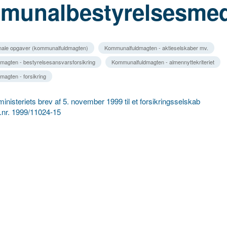
munalbestyrelsesme
ale opgaver (kommunalfuldmagten)
Kommunalfuldmagten - aktieselskaber mv.
agten - bestyrelsesansvarsforsikring
Kommunalfuldmagten - almennyttekriteriet
agten - forsikring
inisteriets brev af 5. november 1999 til et forsikringsselskab
 j.nr. 1999/11024-15